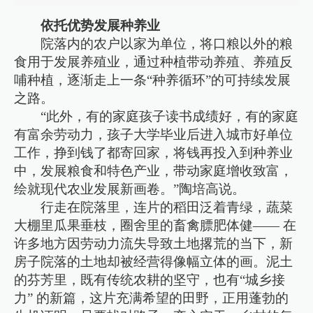
依托优势发展种养业
院落内的农户以家为单位，将口粮以外的粮
食用于发展养殖业，通过种植带动养殖、养殖反
哺种植，逐渐走上一条“种养循环”的可持续发展
之路。
“此外，有的家庭孩子读书成绩好，有的家庭
有富余劳动力，孩子大学毕业后进入城市好单位
工作，挣到钱了都寄回家，将钱再投入到种养业
中，发展粮食和特色产业，带动家庭增收致富，
绘就现代农业发展新画卷。”陶培高说。
行走在院落里，连片的稻田泛着青绿，蔬菜
大棚里瓜果垂枝，圈舍里的畜禽膘肥体健—— 在
许多地方因劳动力流失导致土地撂荒的当下，新
房子院落的土地却被经营得像幅立体的画。泥土
的芬芳里，既有传统农耕的坚守，也有“城乡接
力” 的新篇，这片充满希望的田野，正用蓬勃的