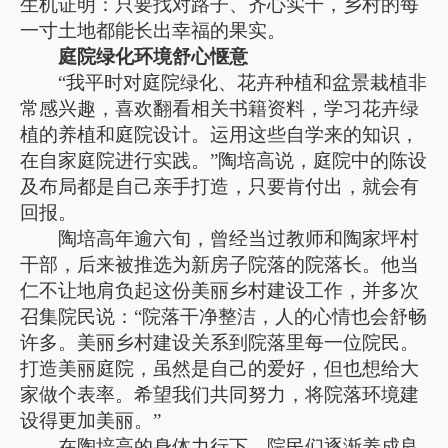
生机证明：只要找对路子、齐心实干，乡村的每
一寸土地都能长出幸福的果实。
庭院绿化环境舒心惬意
“我平时对庭院绿化、花卉种植和盆景栽植非
常感兴趣，喜欢翻看相关书籍资料，学习花卉绿
植的养植和庭院设计。运用这些自学来的知识，
在自家庭院进行实践。”陶培高说，庭院中的陈设
及布局都是自己亲手打造，只要肯付出，就会有
回报。
陶培高年逾六旬，曾经当过教师和陶家坪村
干部，后来被推选为新房子院落的院落长。他当
仁不让地肩负起这份美丽乡村建设工作，并多次
召集院民说：“院落干净整洁，人的心情也会舒畅
许多。美丽乡村建设关系到院落里每一位院民。
打造美丽庭院，虽然是自己的爱好，但也想给大
家做个表率。希望我们共同努力，将院落环境建
设得更加美丽。”
在陶培高的身体力行下，院民们逐渐养成良