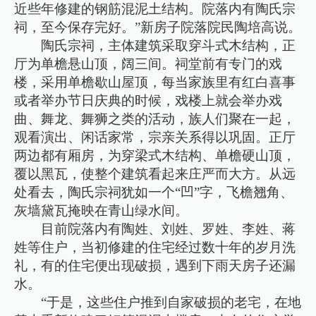
近些年修建的钢筋混泥土结构。院落内有陶氏宗
祠，至今保存完好。”新房子院落院民陶培高说。
陶氏宗祠，主体建筑采取穿斗式木结构，正
厅为单檐悬山顶，阔三间。祠堂前有专门的戏
楼，采用单檐歇山屋顶，每当家族里有红白喜事
或者举办节日庆典的时候，戏楼上就会举办戏
曲、舞龙、舞狮之类的活动，族人们聚在一起，
观看演出、闲话家常，宗亲关系得以巩固。正厅
两边都有厢房，为穿梁式木结构、单檐硬山顶，
覆以黑瓦，使整个建筑看起来庄严而大方。从远
处看去，陶氏宗祠犹如一个“凹”字，飞檐翘角、
灰墙黛瓦掩映在青山绿水间。
目前院落内有陶姓、刘姓、罗姓、李姓、蒋
姓等住户，当初修建的住宅经过数十年的岁月洗
礼，有的住宅便出现破损，遇到下雨天房子还漏
水。
“于是，这些住户推到自家破损的老宅，在地