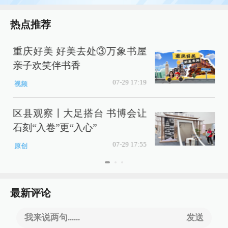
热点推荐
重庆好美 好美去处③万象书屋
亲子欢笑伴书香
麦
07-29 17:19
视频
区县观察丨大足搭台 书博会让
石刻“入卷”更“入心”
07-29 17:55
原创
最新评论
我来说两句......
发送