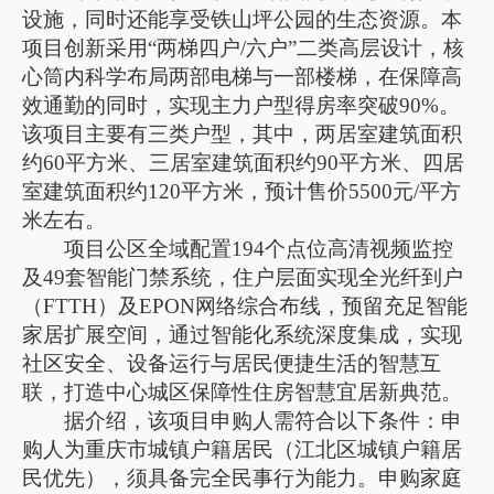
设施，同时还能享受铁山坪公园的生态资源。本
项目创新采用“两梯四户/六户”二类高层设计，核
心筒内科学布局两部电梯与一部楼梯，在保障高
效通勤的同时，实现主力户型得房率突破90%。
该项目主要有三类户型，其中，两居室建筑面积
约60平方米、三居室建筑面积约90平方米、四居
室建筑面积约120平方米，预计售价5500元/平方
米左右。
项目公区全域配置194个点位高清视频监控
及49套智能门禁系统，住户层面实现全光纤到户
（FTTH）及EPON网络综合布线，预留充足智能
家居扩展空间，通过智能化系统深度集成，实现
社区安全、设备运行与居民便捷生活的智慧互
联，打造中心城区保障性住房智慧宜居新典范。
据介绍，该项目申购人需符合以下条件：申
购人为重庆市城镇户籍居民（江北区城镇户籍居
民优先），须具备完全民事行为能力。申购家庭