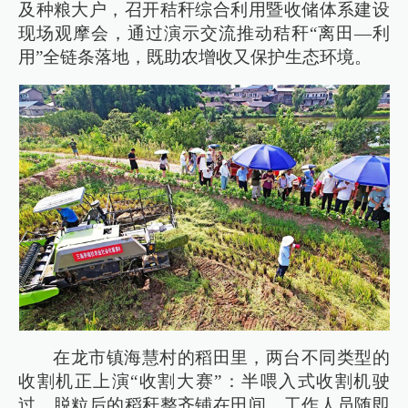
及种粮大户，召开秸秆综合利用暨收储体系建设
现场观摩会，通过演示交流推动秸秆“离田—利
用”全链条落地，既助农增收又保护生态环境。
在龙市镇海慧村的稻田里，两台不同类型的
收割机正上演“收割大赛”：半喂入式收割机驶
过，脱粒后的稻秆整齐铺在田间，工作人员随即