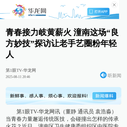
青春接力岐黄薪火 潼南这场“良
方妙技”探访让老手艺圈粉年轻
人
第1眼TV-华龙网
听新闻
2025-08-11 20:46
第1眼TV-华龙网讯（董静 通讯员 袁浩淼）
当青春力量邂逅传统医技，会碰撞出怎样的传承
火花？近日，潼南区卫生健康委组织区中医院专