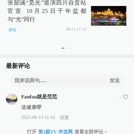
张韶涵“觅光”巡演四川自贡站
官宣 10月25日千年盐都
与“光”同行​
08-11 17:15
原创
最新评论
我来说两句......
发送
Fanfan就是范范
0
送健康啰
2025-08-15 11:16
回复
打开
第1眼TV-华龙网
查看全部评论 >