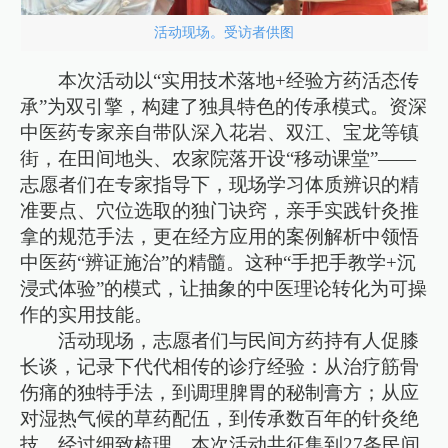
活动现场。受访者供图
本次活动以“实用技术落地+经验方药活态传
承”为双引擎，构建了独具特色的传承模式。资深
中医药专家亲自带队深入花岩、双江、宝龙等镇
街，在田间地头、农家院落开设“移动课堂”——
志愿者们在专家指导下，现场学习体质辨识的精
准要点、穴位选取的独门诀窍，亲手实践针灸推
拿的规范手法，更在经方应用的案例解析中领悟
中医药“辨证施治”的精髓。这种“手把手教学+沉
浸式体验”的模式，让抽象的中医理论转化为可操
作的实用技能。
活动现场，志愿者们与民间方药持有人促膝
长谈，记录下代代相传的诊疗经验：从治疗筋骨
伤痛的独特手法，到调理脾胃的秘制膏方；从应
对湿热气候的草药配伍，到传承数百年的针灸绝
技。经过细致梳理，本次活动共征集到27条民间