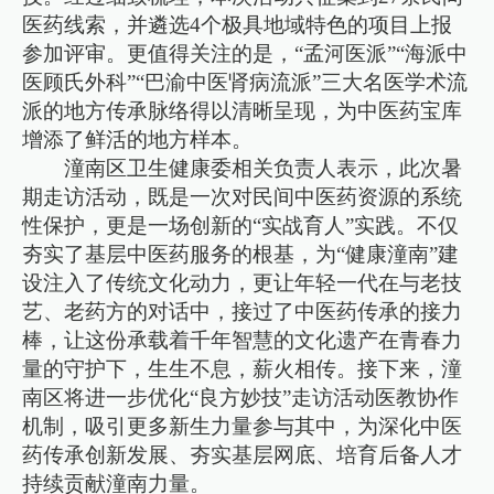
医药线索，并遴选4个极具地域特色的项目上报
参加评审。更值得关注的是，“孟河医派”“海派中
医顾氏外科”“巴渝中医肾病流派”三大名医学术流
派的地方传承脉络得以清晰呈现，为中医药宝库
增添了鲜活的地方样本。
潼南区卫生健康委相关负责人表示，此次暑
期走访活动，既是一次对民间中医药资源的系统
性保护，更是一场创新的“实战育人”实践。不仅
夯实了基层中医药服务的根基，为“健康潼南”建
设注入了传统文化动力，更让年轻一代在与老技
艺、老药方的对话中，接过了中医药传承的接力
棒，让这份承载着千年智慧的文化遗产在青春力
量的守护下，生生不息，薪火相传。接下来，潼
南区将进一步优化“良方妙技”走访活动医教协作
机制，吸引更多新生力量参与其中，为深化中医
药传承创新发展、夯实基层网底、培育后备人才
持续贡献潼南力量。