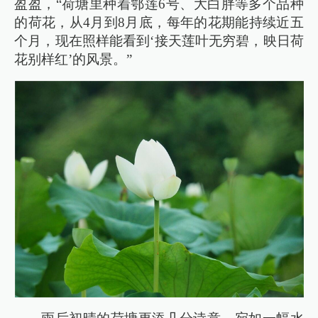
盈盈，“荷塘里种着鄂莲6号、大白胖等多个品种
的荷花，从4月到8月底，每年的花期能持续近五
个月，现在照样能看到‘接天莲叶无穷碧，映日荷
花别样红’的风景。”