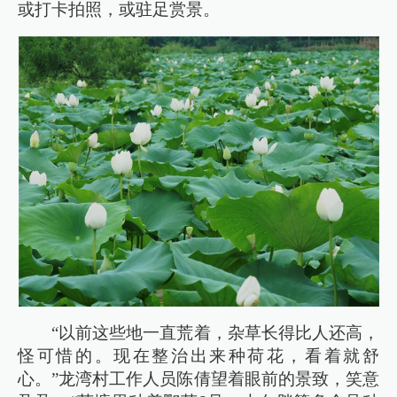
或打卡拍照，或驻足赏景。
“以前这些地一直荒着，杂草长得比人还高，
怪可惜的。现在整治出来种荷花，看着就舒
心。”龙湾村工作人员陈倩望着眼前的景致，笑意