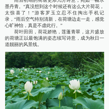
雨后初晴的荷塘更添几分诗意，宛如一幅水
墨丹青。“真没想到这个时候还有这么大片荷花，
太惊喜了！”游客罗玉立忍不住掏出手机记
录，“雨后空气特别清新，在荷塘边走一走，感觉
心旷神怡，真是不虚此行。”
荷叶田田，荷花娇艳，莲蓬青翠，这片盛放
的荷塘正以最饱满的姿态续写诗意，成为秋日一
道靓丽的风景线。