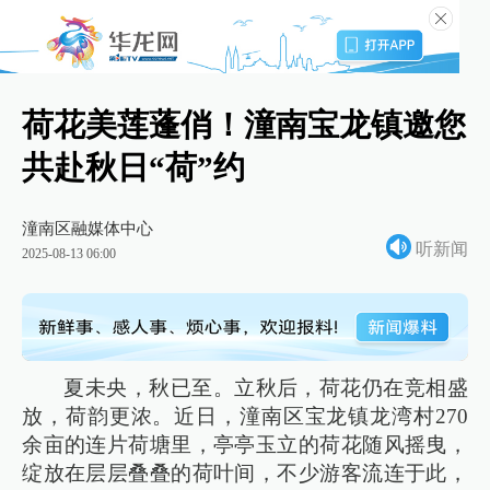
荷花美莲蓬俏！潼南宝龙镇邀您
共赴秋日“荷”约
潼南区融媒体中心
听新闻
2025-08-13 06:00
夏未央，秋已至。立秋后，荷花仍在竞相盛
放，荷韵更浓。近日，潼南区宝龙镇龙湾村270
余亩的连片荷塘里，亭亭玉立的荷花随风摇曳，
绽放在层层叠叠的荷叶间，不少游客流连于此，