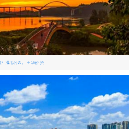
涪江湿地公园。 王华侨 摄