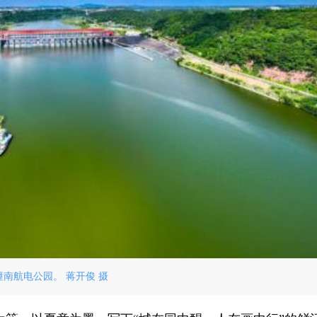
潼南航电公园。 蒋开俊 摄