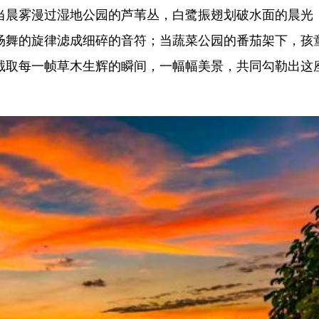
当晨雾漫过湿地公园的芦苇丛，白鹭振翅划破水面的晨光
场舞的旋律滤成细碎的音符；当蔬菜公园的番茄架下，孩
截取每一帧草木生辉的瞬间，一幅幅美景，共同勾勒出这