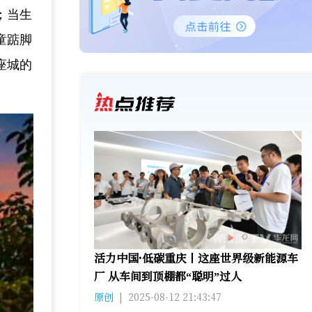
；当生
童踮脚
座城的
活力中国·低碳重庆丨这座世界级新能源车
厂 从车间到顶棚都“聪明”过人
原创
|
2025-08-12 21:43:47