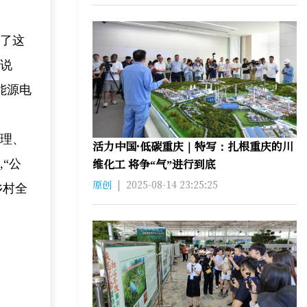
装了这
地说
能源电
治理、
活力中国·低碳重庆｜特写：扎根重庆的川
维化工 将争“气”进行到底
“公
原创
|
2025-08-14 23:25:25
乡村全