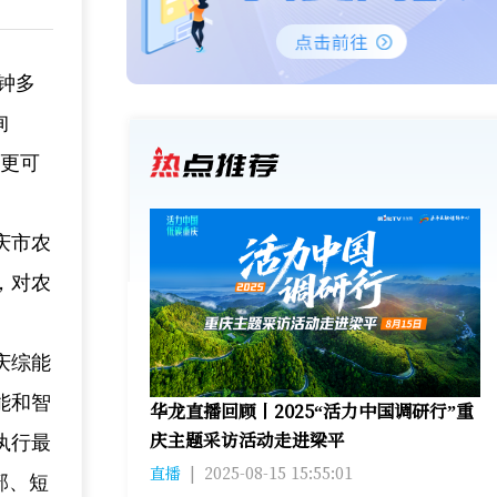
钟多
询
电更可
庆市农
，对农
庆综能
能和智
华龙直播回顾丨2025“活力中国调研行”重
庆主题采访活动走进梁平
执行最
直播
|
2025-08-15 15:55:01
部、短