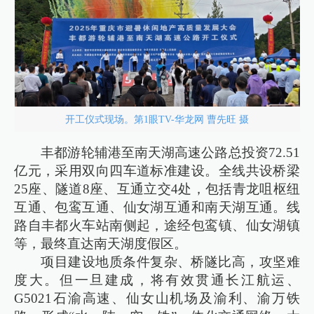
开工仪式现场。第1眼TV-华龙网 曹先旺 摄
丰都游轮辅港至南天湖高速公路总投资72.51
亿元，采用双向四车道标准建设。全线共设桥梁
25座、隧道8座、互通立交4处，包括青龙咀枢纽
互通、包鸾互通、仙女湖互通和南天湖互通。线
路自丰都火车站南侧起，途经包鸾镇、仙女湖镇
等，最终直达南天湖度假区。
项目建设地质条件复杂、桥隧比高，攻坚难
度大。但一旦建成，将有效贯通长江航运、
G5021石渝高速、仙女山机场及渝利、渝万铁