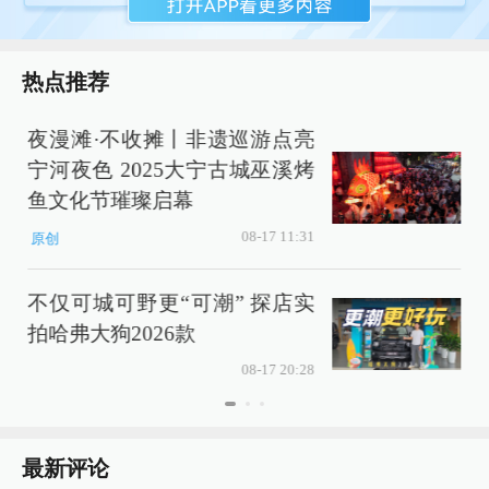
热点推荐
夜漫滩·不收摊丨非遗巡游点亮
宁河夜色 2025大宁古城巫溪烤
鱼文化节璀璨启幕
08-17 11:31
原创
不仅可城可野更“可潮” 探店实
拍哈弗大狗2026款
08-17 20:28
最新评论