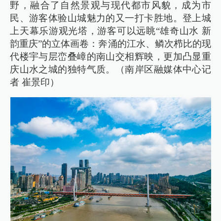
野，融合了自然景观与现代都市风貌，成为市
民、游客体验山城魅力的又一打卡胜地。登上城
上天幕乐游观光塔，游客可以远眺“雄奇山水 新
韵重庆”的立体画卷：奔涌的江水、鳞次栉比的现
代楼宇与层峦叠嶂的南山交相辉映，更加凸显重
庆山水之城的独特气质。（南岸区融媒体中心记
者 崔景印）