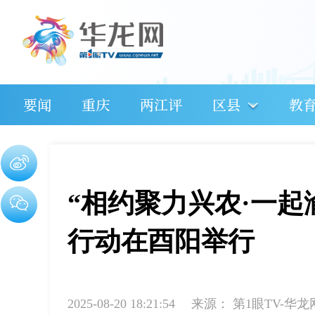
要闻
重庆
两江评
区县
教
“相约聚力兴农·一
行动在酉阳举行
2025-08-20 18:21:54
来源：
第1眼TV-华龙