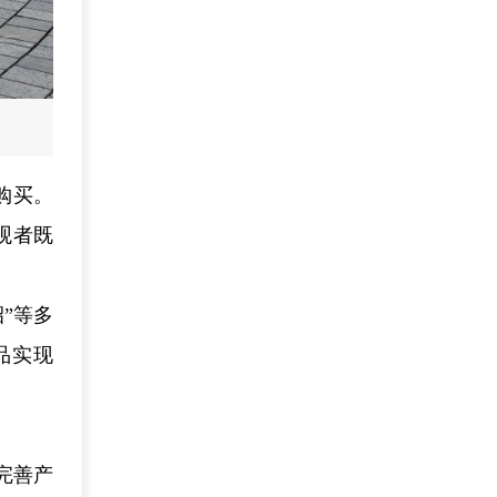
购买。
观者既
”等多
品实现
完善产