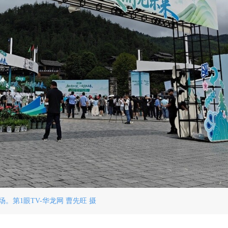
场。第1眼TV-华龙网 曹先旺 摄