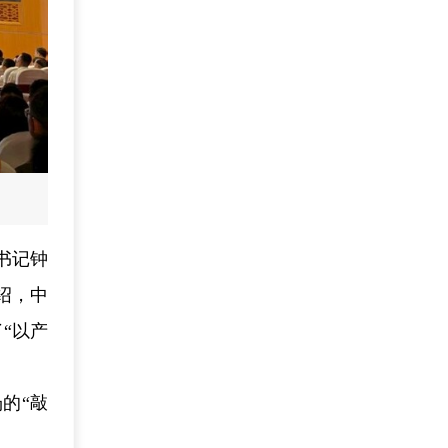
书记钟
绍，中
“以产
的“敲