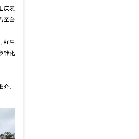
世庆表
乃至全
打好生
步转化
推介、