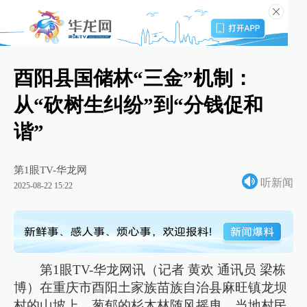
酉阳县国储林“三金”机制：
从“砍树生纠纷”到“分钱促和
谐”
第1眼TV-华龙网
听新闻
2025-08-22 15:22
第1眼TV-华龙网讯（记者 黄欢 通讯员 梁栋
博）在重庆市酉阳土家族苗族自治县麻旺镇龙坝
村的山坡上，葱郁的杉木林随风摇曳。当地村民