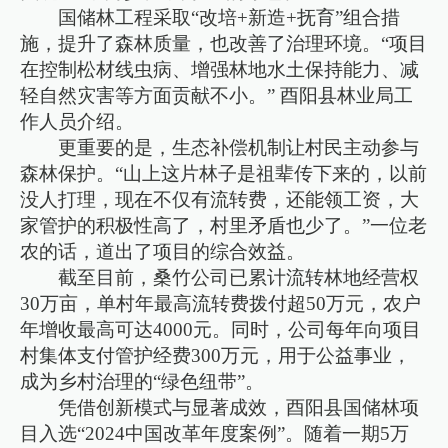
国储林工程采取“改培+新造+抚育”组合措
施，提升了森林质量，也改善了治理环境。“项目
在控制松材线虫病、增强林地水土保持能力、减
轻自然灾害等方面贡献不小。” 酉阳县林业局工
作人员介绍。
更重要的是，生态补偿机制让村民主动参与
森林保护。“山上这片林子是祖辈传下来的，以前
没人打理，现在不仅有流转费，还能领工资，大
家管护的积极性高了，村里矛盾也少了。”一位老
农的话，道出了项目的综合效益。
截至目前，桑竹公司已累计流转林地经营权
30万亩，单村年最高流转费拨付超50万元，农户
年增收最高可达4000元。同时，公司每年向项目
村集体支付管护经费300万元，用于公益事业，
成为乡村治理的“绿色纽带”。
凭借创新模式与显著成效，酉阳县国储林项
目入选“2024中国改革年度案例”。随着一期5万