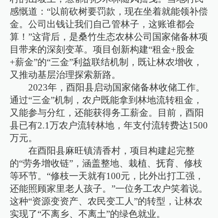
感慨道：“以前砍树要罚款，现在坐着就能领补偿
金。公司出钱让我们自己管林子，这账谁都会
算！”这背后，是桑竹生态农林公司国家储备林项
目带来的深刻变革。项目创新构建“租金+股金
+薪金”的“三金”利益联结机制，既让林农增收，
又推动基层治理探索新路。
2023年，酉阳县启动国家储备林收储工作。
通过“三金”机制，农户既能拿到林地流转租金，
又能参与分红，还能获得务工薪金。目前，酉阳
县已有2.1万农户流转林地，年支付流转费达1500
万元。
在酉阳县麻旺镇清香村，项目构建起完整
的“劳务增收链”，涵盖整地、栽植、抚育、修枝
等环节。“修枝一天就有100元，比外出打工强，
还能照顾家里老人孩子。”一位务工农户笑着说。
这种“资源变资产、农民变工人”的转型，让林农
实现了“不离乡、不离土”的绿色就业。