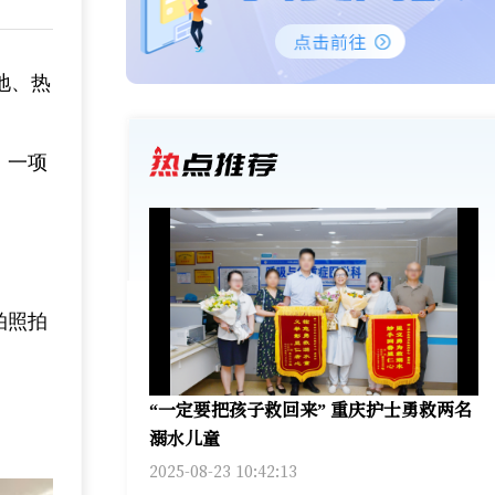
地、热
！一项
拍照拍
“一定要把孩子救回来” 重庆护士勇救两名
溺水儿童
2025-08-23 10:42:13