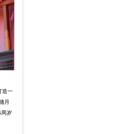
打造一
穗月
5周岁