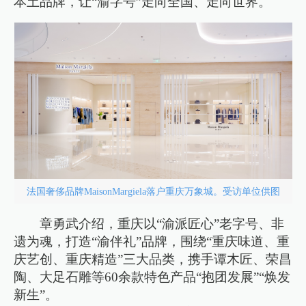
本土品牌，让“渝字号”走向全国、走向世界。
法国奢侈品牌MaisonMargiela落户重庆万象城。受访单位供图
章勇武介绍，重庆以“渝派匠心”老字号、非
遗为魂，打造“渝伴礼”品牌，围绕“重庆味道、重
庆艺创、重庆精造”三大品类，携手谭木匠、荣昌
陶、大足石雕等60余款特色产品“抱团发展”“焕发
新生”。