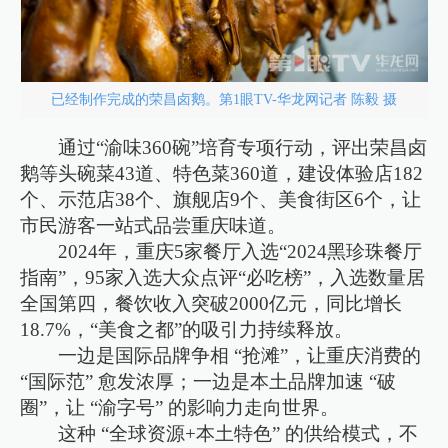
已经制作完成的荣昌卤鹅。第1眼TV-华龙网记者 陈毅 摄
通过“渝味360碗”培育专项行动，评出荣昌卤
鹅等头碗菜43道、特色菜360道，建设体验店182
个、示范店38个、旗舰店9个、美食街区6个，让
市民游客一站式品尝重庆味道。
2024年，重庆5家餐厅入选“2024黑珍珠餐厅
指南”，95家入选大众点评“必吃榜”，入选数量居
全国第四，餐饮收入突破2000亿元，同比增长
18.7%，“美食之都”的吸引力持续释放。
一边是国际品牌争相 “抢滩”，让重庆消费的
“国际范” 愈发浓厚；一边是本土品牌加速 “破
圈”，让 “渝字号” 的影响力走向世界。
这种 “全球资源+本土特色” 的供给模式，不