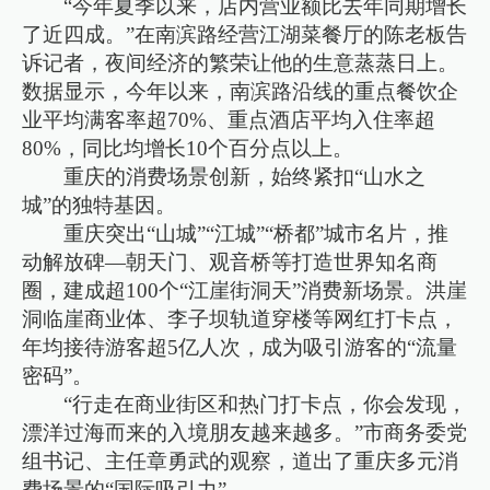
“今年夏季以来，店内营业额比去年同期增长
了近四成。”在南滨路经营江湖菜餐厅的陈老板告
诉记者，夜间经济的繁荣让他的生意蒸蒸日上。
数据显示，今年以来，南滨路沿线的重点餐饮企
业平均满客率超70%、重点酒店平均入住率超
80%，同比均增长10个百分点以上。
重庆的消费场景创新，始终紧扣“山水之
城”的独特基因。
重庆突出“山城”“江城”“桥都”城市名片，推
动解放碑—朝天门、观音桥等打造世界知名商
圈，建成超100个“江崖街洞天”消费新场景。洪崖
洞临崖商业体、李子坝轨道穿楼等网红打卡点，
年均接待游客超5亿人次，成为吸引游客的“流量
密码”。
“行走在商业街区和热门打卡点，你会发现，
漂洋过海而来的入境朋友越来越多。”市商务委党
组书记、主任章勇武的观察，道出了重庆多元消
费场景的“国际吸引力”。