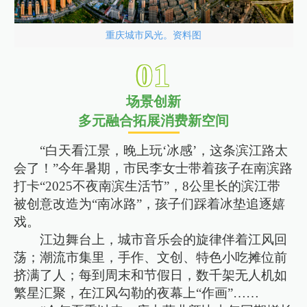
重庆城市风光。资料图
0
1
场景创新
多元融合拓展消费新空间
“白天看江景，晚上玩‘冰感’，这条滨江路太
会了！”今年暑期，市民李女士带着孩子在南滨路
打卡“2025不夜南滨生活节”，8公里长的滨江带
被创意改造为“南冰路”，孩子们踩着冰垫追逐嬉
戏。
江边舞台上，城市音乐会的旋律伴着江风回
荡；潮流市集里，手作、文创、特色小吃摊位前
挤满了人；每到周末和节假日，数千架无人机如
繁星汇聚，在江风勾勒的夜幕上“作画”……