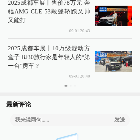
2025成都车展丨售价78万元 奔
驰AMG CLE 53敞篷轿跑又帅
又能打
09-01 20:43
2025成都车展丨10万级混动方
盒子 BJ30旅行家是年轻人的“第
涨
一台”房车？
09-01 20:40
最新评论
我来说两句......
发送