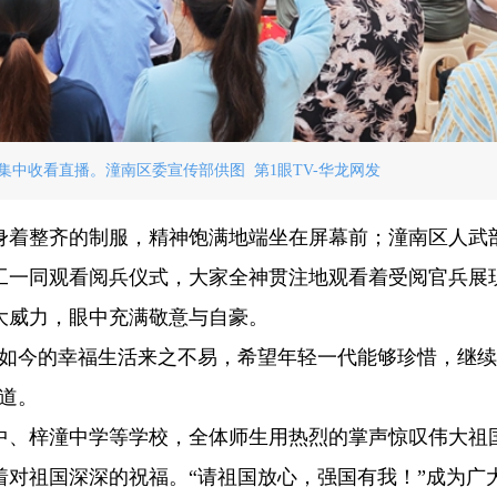
中收看直播。潼南区委宣传部供图 第1眼TV-华龙网发
身着整齐的制服，精神饱满地端坐在屏幕前；潼南区人武
工一同观看阅兵仪式，大家全神贯注地观看着受阅官兵展
大威力，眼中充满敬意与自豪。
，如今的幸福生活来之不易，希望年轻一代能够珍惜，继
道。
中、梓潼中学等学校，全体师生用热烈的掌声惊叹伟大祖
对祖国深深的祝福。“请祖国放心，强国有我！”成为广