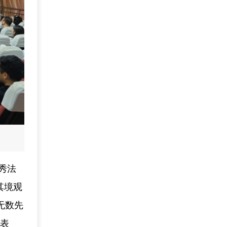
秀法
其境观
无数先
妍表