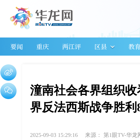
要闻
重庆
两江评
区县
教
潼南社会各界组织收
界反法西斯战争胜利
2025-09-03 15:29:16
来源：
第1眼TV-华龙