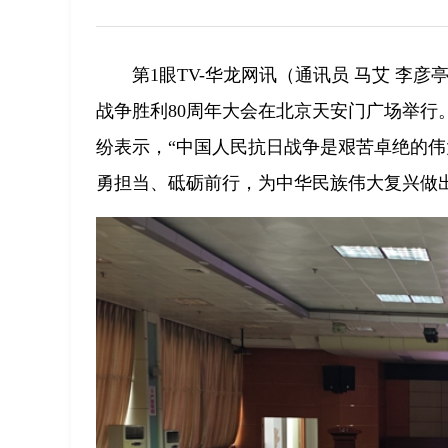
第1眼TV-华龙网讯（通讯员 马艾 李
战争胜利80周年大会在北京天安门广场举
纷表示，“中国人民抗日战争是艰苦卓绝的
勇担当、砥砺前行，为中华民族伟大复兴做