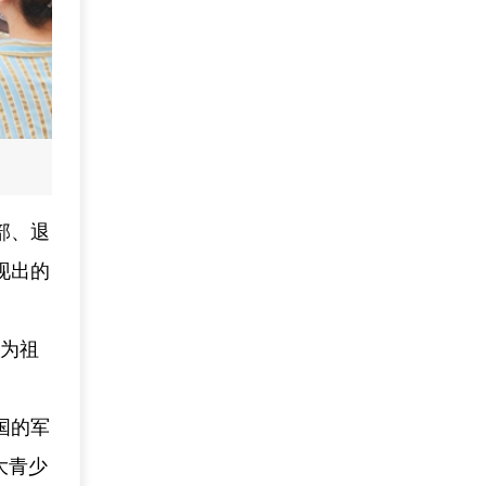
部、退
现出的
续为祖
国的军
大青少