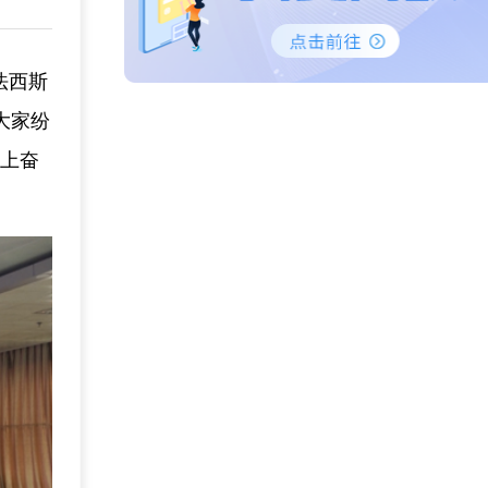
法西斯
大家纷
位上奋