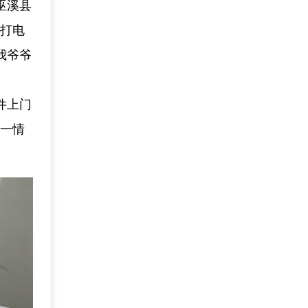
巫溪县
就打电
我爷爷
件上门
这一情
。