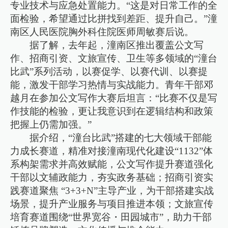
专业技术与应急处置能力。“这是对日常工作的全
面检验，希望通过比拼找到差距、提升自己。”潼
南区人民医院胸外科住院医师周敏赛后说。​
据了解，去年起，潼南区推出覆盖公文写
作、招商引资、文旅宣传、卫生等多领域的“潼台
比武”系列活动，以赛促学、以赛代训、以赛提
能，激发干部学习热情与实战能力。青年干部邓
越月在参加公文写作大赛后坦言：“比赛不仅是写
作技能的检验，更让我意识到在逻辑结构和政策
把握上仍需加强。”
据介绍，“潼台比武”搭建的七大领域干部能
力成长赛道，精准对接潼南现代化建设“1132”体
系构架需求并高效赋能，公文写作提升赛道强化
干部以文辅政能力，夯实政务基础；招商引资实
践赛道聚焦 “3+3+N”主导产业，为干部搭建实战
场景，提升产业服务与项目推进本领；文旅宣传
培育赛道围绕“世界宽谷・田园城市”，助力干部