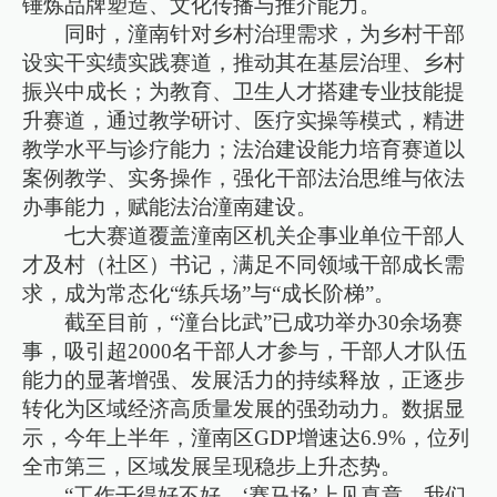
锤炼品牌塑造、文化传播与推介能力。​
同时，潼南针对乡村治理需求，为乡村干部
设实干实绩实践赛道，推动其在基层治理、乡村
振兴中成长；为教育、卫生人才搭建专业技能提
升赛道，通过教学研讨、医疗实操等模式，精进
教学水平与诊疗能力；法治建设能力培育赛道以
案例教学、实务操作，强化干部法治思维与依法
办事能力，赋能法治潼南建设。
七大赛道覆盖潼南区机关企事业单位干部人
才及村（社区）书记，满足不同领域干部成长需
求，成为常态化“练兵场”与“成长阶梯”。
截至目前，“潼台比武”已成功举办30余场赛
事，吸引超2000名干部人才参与，干部人才队伍
能力的显著增强、发展活力的持续释放，正逐步
转化为区域经济高质量发展的强劲动力。数据显
示，今年上半年，潼南区GDP增速达6.9%，位列
全市第三，区域发展呈现稳步上升态势。
“工作干得好不好，‘赛马场’上见真章。我们