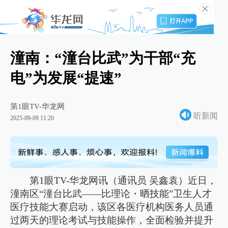
潼南：“潼台比武”为干部“充
电”为发展“提速”
第1眼TV-华龙网
听新闻
2025-09-09 11:20
第1眼TV-华龙网讯（通讯员 吴鑫袁）近日，
潼南区“潼台比武——比理论・晒技能”卫生人才
医疗技能大赛启动，该区各医疗机构医务人员通
过两天的理论考试与技能操作，全面检验并提升