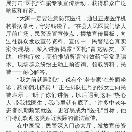
展打击“医托”诈骗专项宣传活动，获得群众广泛
响应和好评。
“大家一定要注意防范医托，通过正规医疗机
构看病拿药，守好钱袋子。”在县人民医院门诊大
厅前广场，民警设置宣传点，摆放宣传展板，向
过往群众发放宣传资料。宣传中，民警结合真实
案例现场，深入讲解揭露“医托”冒充病友、医
助、虚构疗效，高价推销所谓“特效药”等常见骗
术。现场群众纷纷主动上前咨询、领取资料，民
警一一耐心解答。
“我之前就遇到过，说有个‘老专家’在外面坐
诊，药价翻几倍卖！”正在排队挂号的张女士向民
警表示，“听了你们讲解，以后遇到这种‘热心
人’带我找医生，我心里就有底了。”许多中老年
患者长期频繁就医，更容易成为“医托”目标，他
们特别欢迎这类贴近实际的普法宣传。
在中医院，民警深入门诊大厅，发放宣传资