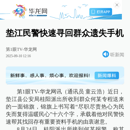
垫江民警快速寻回群众遗失手机
第1眼TV-华龙网
听新闻
2025-09-10 12:16
第1眼TV-华龙网讯（通讯员 童云浩）近日，
垫江县公安局桂阳派出所收到群众何某专程送来
的一面锦旗，锦旗上书写着“尽职尽责热心为民
失而复得温暖民心”十六个字，承载着他对民警快
速帮其找回存有重要资料手机的由衷谢意。
8月24日，桂阳派出所接到何某报警，称其