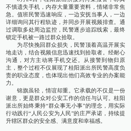
不慎遗失手机，内存大量重要资料，情绪非常焦
急。值班民警迅速响应，一边安抚当事人，一边
详细询问其行程轨迹，并同步开展视频排查。通
过调取多处周边监控，民警逐步追踪线索，最终
锁定手机被一路过群众拾取。
为尽快挽回群众损失，民警顶着高温开展实
地走访，结合视频信息迅速找到拾取者。经耐心
沟通，对方主动将手机交还。从接警到物归原
主，整个过程不仅展现了桂阳派出所民警高度负
责的职业态度，也体现出他们高效专业的办案能
力。
锦旗虽轻，情谊却重。它承载的不仅是一份
谢意，更是群众对公安工作的信任与认可。桂阳
派出所始终秉持“群众事无小事”的理念，用实际
行动践行“人民公安为人民”的庄严承诺，持续提
升辖区群众的安全感、满意度和幸福感。