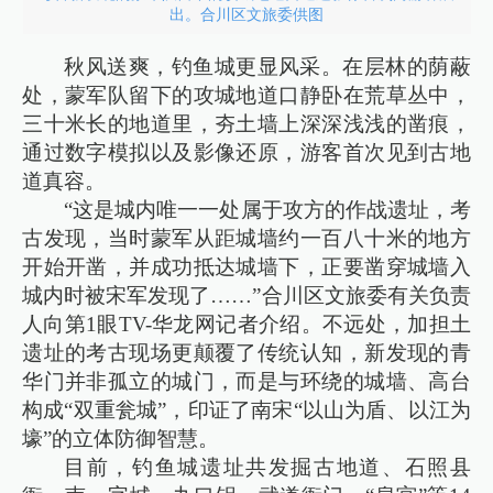
出。合川区文旅委供图
秋风送爽，钓鱼城更显风采。在层林的荫蔽
处，蒙军队留下的攻城地道口静卧在荒草丛中，
三十米长的地道里，夯土墙上深深浅浅的凿痕，
通过数字模拟以及影像还原，游客首次见到古地
道真容。
“这是城内唯一一处属于攻方的作战遗址，考
古发现，当时蒙军从距城墙约一百八十米的地方
开始开凿，并成功抵达城墙下，正要凿穿城墙入
城内时被宋军发现了……”合川区文旅委有关负责
人向第1眼TV-华龙网记者介绍。不远处，加担土
遗址的考古现场更颠覆了传统认知，新发现的青
华门并非孤立的城门，而是与环绕的城墙、高台
构成“双重瓮城”，印证了南宋“以山为盾、以江为
壕”的立体防御智慧。
目前，钓鱼城遗址共发掘古地道、石照县