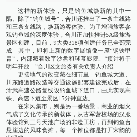
这样的新体验，只是钓鱼城焕新的其中一
隅。除了“钓鱼城号”，合川还推出了一条主线路
和三条支线路，焕新游客体验。为了增强旅客参
观钓鱼城的深度体验，合川正加快推进5A级旅游
景区创建，目前，9大类318项创建任务已全部完
成。其中，即将上新的数字展馆像一座“钢铁甲
胄”，内部藏着数字沙盘和球幕影院。“预计将于
明年开放。”合川区文旅委有关负责人介绍。
更接地气的改变藏在细节里。钓鱼城大道、
川东路道路改造等交通设施配套建设完成后，在
渝武高速公路复线设钓鱼城下道口，由此实现高
铁、高速下道至景区15分钟直达。
在宋风集市，则是另一番场景，商业的烟火
气成了文化传承的新载体，从古军营校场的汉服
体验馆到三号天池广场的非遗工坊，再到钓鱼台
悬崖边的风味食摊，每一个摊位都是打开宋韵的