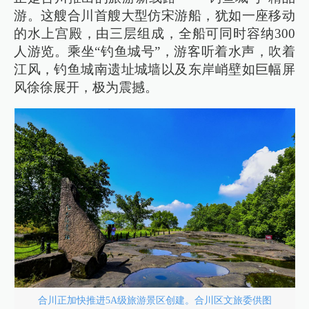
游。这艘合川首艘大型仿宋游船，犹如一座移动
的水上宫殿，由三层组成，全船可同时容纳300
人游览。乘坐“钓鱼城号”，游客听着水声，吹着
江风，钓鱼城南遗址城墙以及东岸峭壁如巨幅屏
风徐徐展开，极为震撼。
合川正加快推进5A级旅游景区创建。合川区文旅委供图