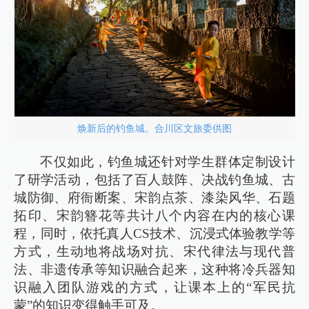
焕新后的钓鱼城。合川区文旅委供图
不仅如此，钓鱼城还针对学生群体定制设计
了研学活动，包括了百人鼓阵、决战钓鱼城、古
城防御、府衙断案、宋韵点茶、漆染风华、石题
拓印、宋韵簪花等共计八个内容在内的核心课
程，同时，依托真人CS技术、沉浸式体验教学等
方式，生动地将战场对抗、宋代律法与现代普
法、非遗传承等知识融合起来，这种将冷兵器知
识融入团队游戏的方式，让课本上的“军民抗
蒙”的知识变得触手可及。