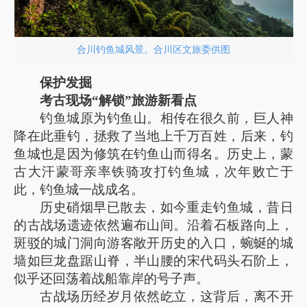
合川钓鱼城风景。合川区文旅委供图
保护发掘
考古现场“解锁”旅游新看点
钓鱼城原为钓鱼山。相传在很久前，巨人神
降在此垂钓，拯救了当地上千万百姓，后来，钓
鱼城也是因为修筑在钓鱼山而得名。历史上，蒙
古大汗蒙哥亲率铁骑攻打钓鱼城，次年败亡于
此，钓鱼城一战成名。
历史硝烟早已散去，如今重走钓鱼城，昔日
的古战场遗迹依然遍布山间。沿着石板路向上，
斑驳的城门洞向游客敞开历史的入口，蜿蜒的城
墙如巨龙盘踞山脊，半山腰的宋代码头石阶上，
似乎还回荡着战船靠岸的号子声。
古战场历经岁月依然屹立，这背后，离不开