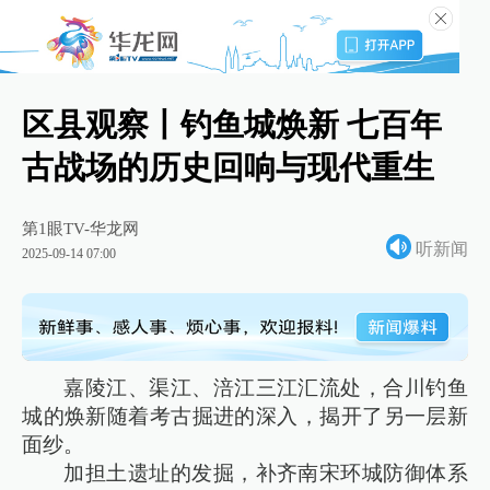
区县观察丨钓鱼城焕新 七百年
古战场的历史回响与现代重生
第1眼TV-华龙网
听新闻
2025-09-14 07:00
嘉陵江、渠江、涪江三江汇流处，合川钓鱼
城的焕新随着考古掘进的深入，揭开了另一层新
面纱。
加担土遗址的发掘，补齐南宋环城防御体系