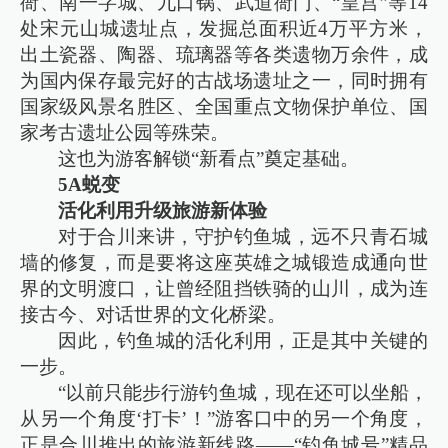
衙、南一字城、九口锅、武道衙门、“皇宫”等14
处宋元山城遗址点，发掘总面积近4万平方米，
出土瓷器、陶器、琉璃器等各类遗物万余件，成
为国内保存最完好的古战场遗址之一，同时拥有
国家级风景名胜区、全国重点文物保护单位、国
家考古遗址公园等殊荣。
这也为游客解锁“新看点”奠定基础。
5A蜕变
活化利用升级旅游新体验
对于合川来讲，守护钓鱼城，远不只青石城
墙的修复，而是要将这座英雄之城锻造成通向世
界的文明渡口，让曾经阻挡铁骑的山川，成为连
接古今、对话世界的文化桥梁。
因此，钓鱼城的活化利用，正是其中关键的
一步。
“以前只能步行游钓鱼城，现在还可以坐船，
从另一个角度‘打卡’！”游客口中的另一个角度，
正是合川推出的旅游新线路——“钓鱼城号”精品