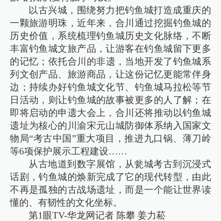
以古兴城，围绕努力把钓鱼城打造成重庆的
一颗旅游明珠，近年来，合川通过挖掘钓鱼城的
历史价值，系统梳理钓鱼城历史文化脉络，不断
丰富钓鱼城文旅产品，让游客在钓鱼城留下更多
的记忆；依托合川的非遗，当地开发了钓鱼城系
列文创产品、旅游商品，让这份记忆更能常伴身
边；持续办好钓鱼城文化节、钓鱼城马拉松等节
日活动，则让钓鱼城的故事被更多的人了解；在
即将启动的申遗大会上，合川还将推动以钓鱼城
遗址为核心的川渝宋元山城防御体系纳入国家文
物局“考古中国”重大项目，推进九口锅、薄刀岭
等6项保护展示工程建设……
从古地道到数字展馆，从瓮城考古到沉浸式
话剧，钓鱼城的焕新完成了它的现代转型，由此
不再是孤独的古战场遗址，而是一个能让世界读
懂的、有韧性的文化坐标。
第1眼TV-华龙网记者 陈攀 姜力菘