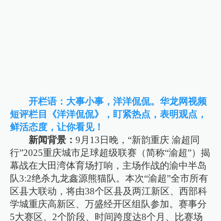
开栏语：大事小事，洋洋侃侃。华龙网视频
短评栏目《洋洋侃侃》，盯紧热点，表明观点，
鲜活态度，让你看见！
新闻背景：
9月13日晚，“新韵重庆 渝超同
行”2025重庆城市足球超级联赛（简称“渝超”）揭
幕战在大田湾体育场打响，主场作战的渝中半岛
队3:2绝杀九龙鑫源熊猫队。本次“渝超”全市所有
区县大联动，将由38个区县及两江新区、西部科
学城重庆高新区、万盛经开区组队参加。赛事分
5大赛区、2个阶段、时间跨度达8个月、比赛场