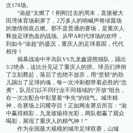
次178场。
“渝超”太燃了！刚刚过去的周末，直接被大
田湾体育场刷屏了，2万多人的呐喊声将绿茵场
的激情彻底点燃。那不是普通的赛场，是重庆人
释放足球热血的战场。从甲A时代球场的欢呼，
到如今“渝超”的盛况，重庆人的足球基因，代代
相传！
揭幕战渝中半岛队VS九龙鑫源熊猫队，踢出
3:2绝杀，这比分见证了重庆人的拼。球员们摔倒
了立刻爬起，落后了也绝不放弃，用“坚韧”的劲
儿踢出了足球的魂，每一次冲刺都带着必胜的“忠
勇”，队员们以不同行业不同领域的“开放”组合，
在一次次配合中彰显着“争先”的锐气。城市精
神，在赛场上闪耀夺目！正如网友赛后所言：“渝
中赢得精彩，九龙坡输得光彩，两队都赢了观众
喝彩，展现了重庆人的精气神！”
作为全国最大规模的城市足球联赛，山城