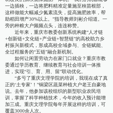
一边插秧，一边将肥料精准定量施至秧苗根部，
这样做能大幅减少氮素流失，提高施肥效率，帮
助稻田增产30%以上。”指导教师刘彬介绍道。一
旁的种粮大户频频点头，连连称赞。
近年来，重庆市教委创新系统构建“人才链
+创新链+文化链+产业链+智慧链”的高校助力乡
村振兴新模式，形成高校全域参与、全链赋能、
全过程服务的“五链”融合新机制。
如何让闲置劳动力在家门口就业？重庆市教
委通过学历教育、继续教育与社会培训一体推
进，实现“引、育、用、留”联动优化。
“多亏了重庆文理学院的培训，我现在成了真
正的‘土专家’！”铜梁区蔬菜种植大户老王自豪地
说。去年，他参加该校组织的新型职业农民培
训，掌握了科学种植技术，今年的收入预计能增
加三成。重庆文理学院每年开展这样的培训，可
覆盖3000余人次。