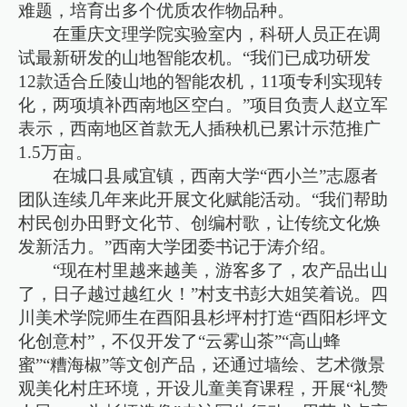
难题，培育出多个优质农作物品种。
在重庆文理学院实验室内，科研人员正在调
试最新研发的山地智能农机。“我们已成功研发
12款适合丘陵山地的智能农机，11项专利实现转
化，两项填补西南地区空白。”项目负责人赵立军
表示，西南地区首款无人插秧机已累计示范推广
1.5万亩。
在城口县咸宜镇，西南大学“西小兰”志愿者
团队连续几年来此开展文化赋能活动。“我们帮助
村民创办田野文化节、创编村歌，让传统文化焕
发新活力。”西南大学团委书记于涛介绍。
“现在村里越来越美，游客多了，农产品出山
了，日子越过越红火！”村支书彭大姐笑着说。四
川美术学院师生在酉阳县杉坪村打造“酉阳杉坪文
化创意村”，不仅开发了“云雾山茶”“高山蜂
蜜”“糟海椒”等文创产品，还通过墙绘、艺术微景
观美化村庄环境，开设儿童美育课程，开展“礼赞