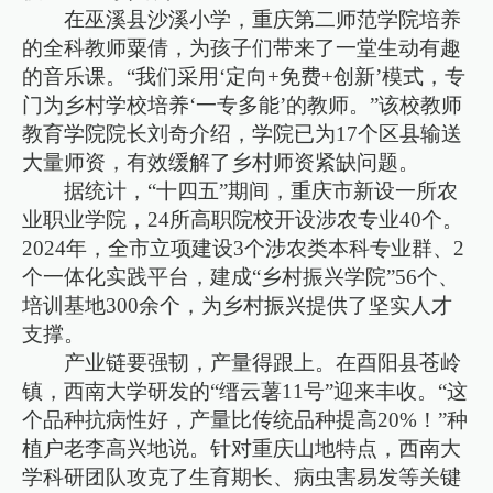
在巫溪县沙溪小学，重庆第二师范学院培养
的全科教师粟倩，为孩子们带来了一堂生动有趣
的音乐课。“我们采用‘定向+免费+创新’模式，专
门为乡村学校培养‘一专多能’的教师。”该校教师
教育学院院长刘奇介绍，学院已为17个区县输送
大量师资，有效缓解了乡村师资紧缺问题。
据统计，“十四五”期间，重庆市新设一所农
业职业学院，24所高职院校开设涉农专业40个。
2024年，全市立项建设3个涉农类本科专业群、2
个一体化实践平台，建成“乡村振兴学院”56个、
培训基地300余个，为乡村振兴提供了坚实人才
支撑。
产业链要强韧，产量得跟上。在酉阳县苍岭
镇，西南大学研发的“缙云薯11号”迎来丰收。“这
个品种抗病性好，产量比传统品种提高20%！”种
植户老李高兴地说。针对重庆山地特点，西南大
学科研团队攻克了生育期长、病虫害易发等关键