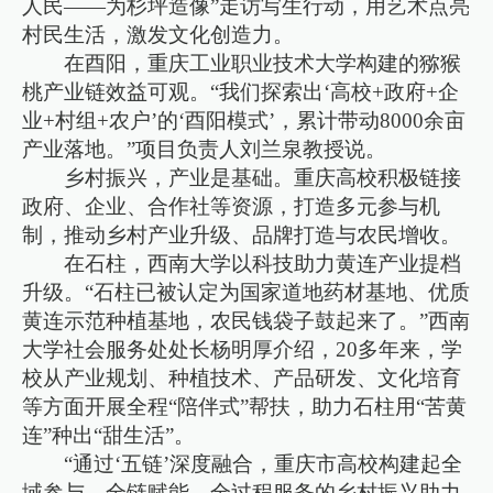
人民——为杉坪造像”走访写生行动，用艺术点亮
村民生活，激发文化创造力。
在酉阳，重庆工业职业技术大学构建的猕猴
桃产业链效益可观。“我们探索出‘高校+政府+企
业+村组+农户’的‘酉阳模式’，累计带动8000余亩
产业落地。”项目负责人刘兰泉教授说。
乡村振兴，产业是基础。重庆高校积极链接
政府、企业、合作社等资源，打造多元参与机
制，推动乡村产业升级、品牌打造与农民增收。
在石柱，西南大学以科技助力黄连产业提档
升级。“石柱已被认定为国家道地药材基地、优质
黄连示范种植基地，农民钱袋子鼓起来了。”西南
大学社会服务处处长杨明厚介绍，20多年来，学
校从产业规划、种植技术、产品研发、文化培育
等方面开展全程“陪伴式”帮扶，助力石柱用“苦黄
连”种出“甜生活”。
“通过‘五链’深度融合，重庆市高校构建起全
域参与、全链赋能、全过程服务的乡村振兴助力