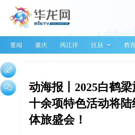
要闻
重庆
两江评
区县
教
动海报丨2025白鹤
十余项特色活动将陆
体旅盛会！