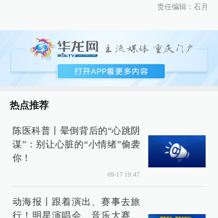
责任编辑：石月
热点推荐
陈医科普丨晕倒背后的“心跳阴
谋”：别让心脏的“小情绪”偷袭
你！
09-17 19:47
动海报丨跟着演出、赛事去旅
行！明星演唱会、音乐大赛、