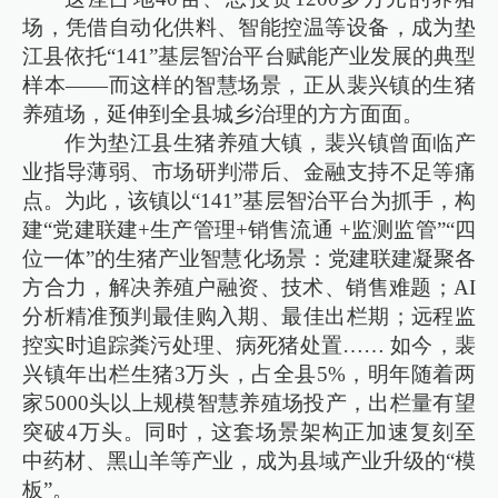
场，凭借自动化供料、智能控温等设备，成为垫
江县依托“141”基层智治平台赋能产业发展的典型
样本——而这样的智慧场景，正从裴兴镇的生猪
养殖场，延伸到全县城乡治理的方方面面。
作为垫江县生猪养殖大镇，裴兴镇曾面临产
业指导薄弱、市场研判滞后、金融支持不足等痛
点。为此，该镇以“141”基层智治平台为抓手，构
建“党建联建+生产管理+销售流通 +监测监管”“四
位一体”的生猪产业智慧化场景：党建联建凝聚各
方合力，解决养殖户融资、技术、销售难题；AI
分析精准预判最佳购入期、最佳出栏期；远程监
控实时追踪粪污处理、病死猪处置…… 如今，裴
兴镇年出栏生猪3万头，占全县5%，明年随着两
家5000头以上规模智慧养殖场投产，出栏量有望
突破4万头。同时，这套场景架构正加速复刻至
中药材、黑山羊等产业，成为县域产业升级的“模
板”。