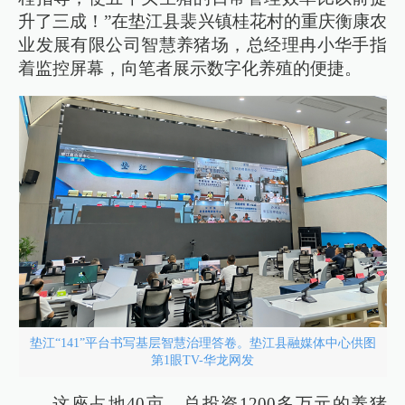
升了三成！”在垫江县裴兴镇桂花村的重庆衡康农
业发展有限公司智慧养猪场，总经理冉小华手指
着监控屏幕，向笔者展示数字化养殖的便捷。
垫江“141”平台书写基层智慧治理答卷。垫江县融媒体中心供图
第1眼TV-华龙网发
这座占地40亩、总投资1200多万元的养猪