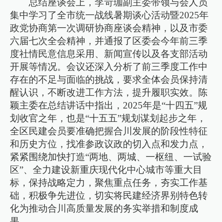
总结座谈会上，李岢珈副主委带领与会人员
集中学习了全市统一战线暑期谈心活动暨2025年
政党协商第一次调研协商座谈会精神，以及市委
六届七次全会精神，并通报了区委会今年前三季
度社情民意信息采用、新闻宣传以及各支部活动
开展等情况。会议还深入分析了前三季度工作中
存在的不足与面临的挑战，要求全体会员保持清
醒认识，不断改进工作方法，提升履职实效。陈
颖主委在总结讲话中指出，2025年是“十四五”规
划收官之年，也是“十五五”规划谋划起步之年，
全区民建会员要准确把握合川发展的阶段性特征
和历史方位，找准参政议政的切入点和发力点，
紧紧围绕加快打造“两地、两城、一枢纽、一试验
区”、全力建设新重庆现代化中心城市等重大目
标，保持战略定力，聚焦重点任务，夯实工作基
础，积极争先进位，切实将民建经济界别特色转
化为推动合川高质量发展的务实举措和制度成
果。