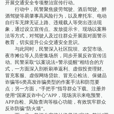
开展交通安全专项整治宣传行动。
行动中，民警聚焦疲劳驾驶、酒后驾驶、醉
酒驾驶等易肇事高风险行为，以及摩托车、电动
自行车无牌无证上路、违规载人等突出违法现
象，通过设立宣传点、发放提示卡、现场以案释
法等方式，对驾驶人及过往群众开展面对面警示
教育，切实提升公众交通安全意识。
与此同时，民警深入社区院坝、农贸市场、
夜市摊位等人员密集场所，同步开展反诈宣传活
动。民警采取“以案说法+警示提醒”相结合的方
式，一方面深入剖析刷单返利、虚假投资理财、
冒充客服、虚假网络贷款、冒充公检法、保健品
诈骗等6类高发诈骗类型的作案手法和防范要
点；另一方面，“手把手”指导群众下载、注册并
使用“国家反诈中心”APP，现场演示来电预警、
APP自检、风险查询等核心功能，有效筑牢群众
反诈防骗“防火墙”。