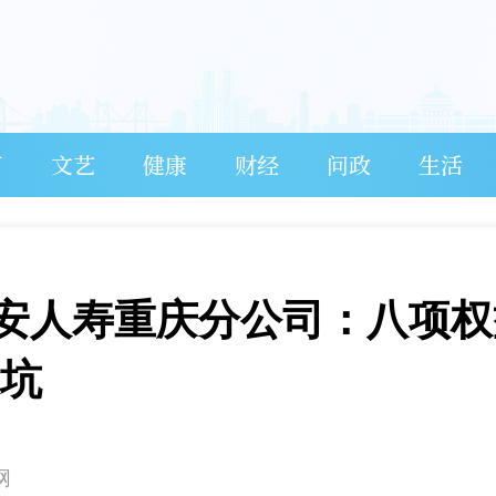
育
文艺
健康
财经
问政
生活
安人寿重庆分公司：八项权
踩坑
网