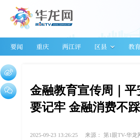
要闻
重庆
两江评
区县
教
金融教育宣传周｜平
要记牢 金融消费不
2025-09-23 13:26:25
来源：
第1眼TV-华龙