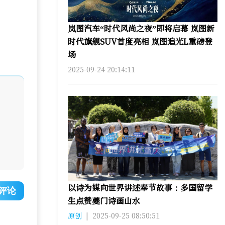
岚图汽车“时代风尚之夜”即将启幕 岚图新
时代旗舰SUV首度亮相 岚图追光L重磅登
场
2025-09-24 20:14:11
以诗为媒向世界讲述奉节故事：多国留学
评论
生点赞夔门诗画山水
原创
|
2025-09-25 08:50:51