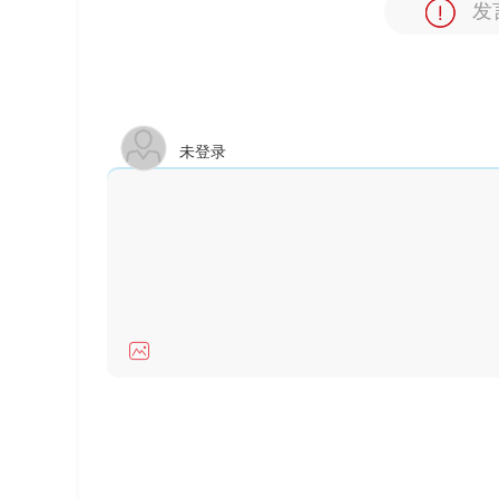
发
未登录