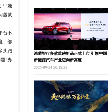
！”她
问题就
平台不
度、部
多头跑
鸿蒙智行多款重磅新品正式上市 引领中国
新能源汽车产业迈向新高度
题”办
2025-09-24 20:18:33