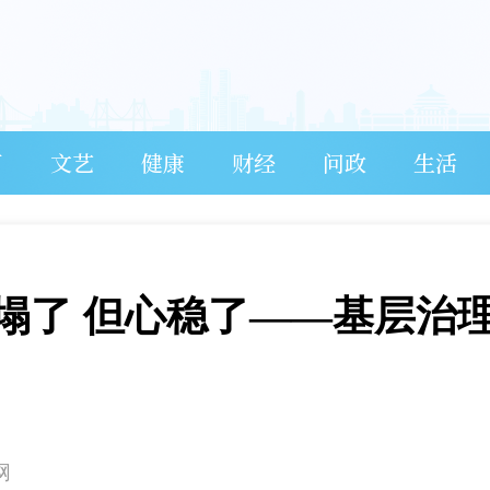
育
文艺
健康
财经
问政
生活
塌了 但心稳了——基层治
网