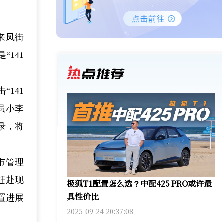
来凤街
141
141
员小李
录，将
市管理
赶赴现
极狐T1配置怎么选？中配425 PRO或许最
具性价比
置进展
2025-09-24 20:37:08