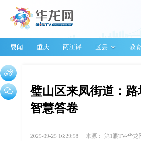
要闻
重庆
两江评
区县
教
璧山区来凤街道：路
智慧答卷
2025-09-25 16:29:58
来源：
第1眼TV-华龙