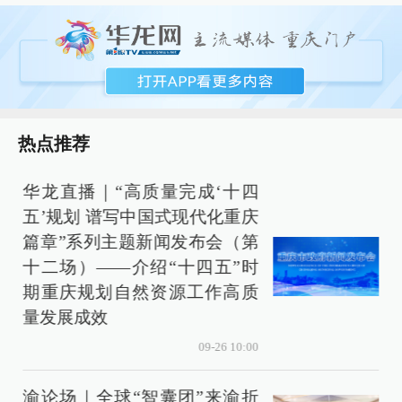
热点推荐
华龙直播｜“高质量完成‘十四
五’规划 谱写中国式现代化重庆
篇章”系列主题新闻发布会（第
十二场）——介绍“十四五”时
期重庆规划自然资源工作高质
量发展成效
视
09-26 10:00
渝论场｜全球“智囊团”来渝折