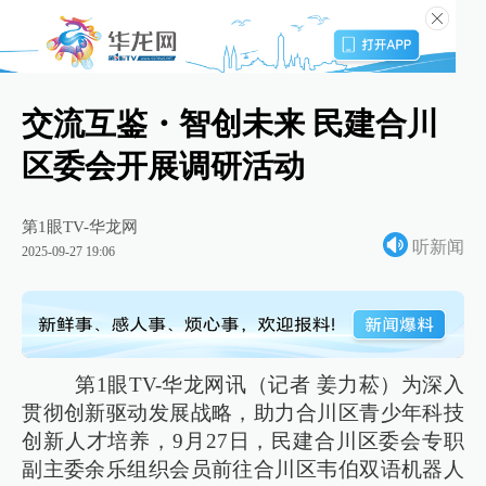
交流互鉴・智创未来 民建合川
区委会开展调研活动
第1眼TV-华龙网
听新闻
2025-09-27 19:06
第1眼TV-华龙网讯（记者 姜力菘）为深入
贯彻创新驱动发展战略，助力合川区青少年科技
创新人才培养，9月27日，民建合川区委会专职
副主委余乐组织会员前往合川区韦伯双语机器人