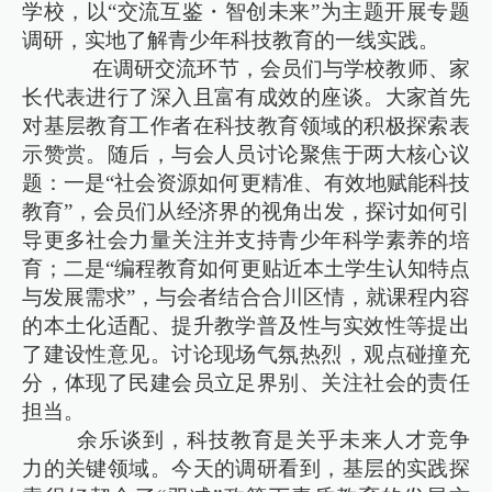
学校，以“交流互鉴・智创未来”为主题开展专题
调研，实地了解青少年科技教育的一线实践。
在调研交流环节，会员们与学校教师、家
长代表进行了深入且富有成效的座谈。大家首先
对基层教育工作者在科技教育领域的积极探索表
示赞赏。随后，与会人员讨论聚焦于两大核心议
题：一是“社会资源如何更精准、有效地赋能科技
教育”，会员们从经济界的视角出发，探讨如何引
导更多社会力量关注并支持青少年科学素养的培
育；二是“编程教育如何更贴近本土学生认知特点
与发展需求”，与会者结合合川区情，就课程内容
的本土化适配、提升教学普及性与实效性等提出
了建设性意见。讨论现场气氛热烈，观点碰撞充
分，体现了民建会员立足界别、关注社会的责任
担当。
余乐谈到，科技教育是关乎未来人才竞争
力的关键领域。今天的调研看到，基层的实践探