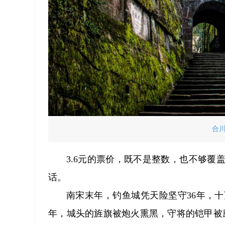
合
3.6元的票价，既不是整数，也不够
话。
南宋末年，钓鱼城凭天险坚守36年，
年，城头的旌旗被炮火熏黑，守将的铠甲被