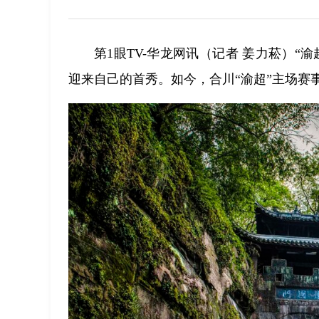
第1眼TV-华龙网讯（记者 姜力菘）“
迎来自己的首秀。如今，合川“渝超”主场赛事