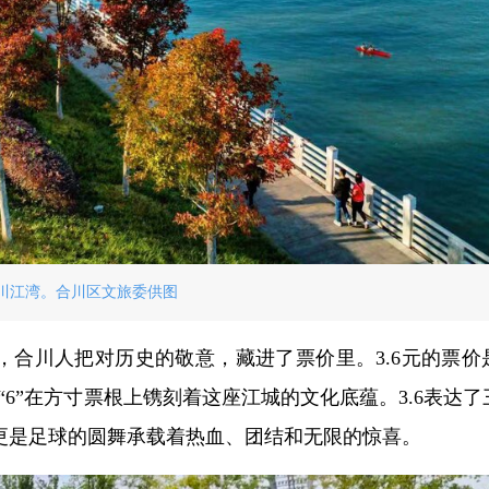
川江湾。合川区文旅委供图
，合川人把对历史的敬意，藏进了票价里。3.6元的票价
“6”在方寸票根上镌刻着这座江城的文化底蕴。3.6表达了
更是足球的圆舞承载着热血、团结和无限的惊喜。