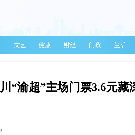
育
文艺
健康
财经
问政
生活
川“渝超”主场门票3.6元藏
网