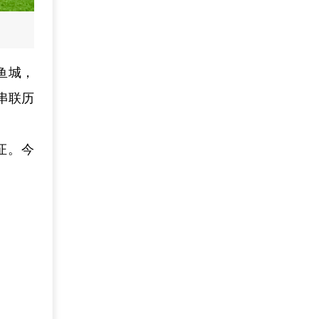
鱼城，
串联历
证。今