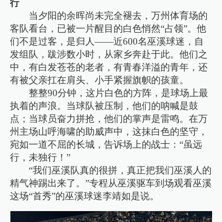
行
当夕阳的余晖尚未完全褪去，万州体育场的
客队看台，已被一片醒目的白色悄然“占领”。他
们不是过客，是归人——近600名巫溪球迷，自
发组队，跋涉数小时，从家乡奔赴于此。他们之
中，有白发苍苍的老者，有青春洋溢的青年，还
有被父亲扛在肩头、小手紧握旗帜的孩童。
整整90分钟，这片白色的方阵，是球场上最
执着的声浪。当球队被压制，他们的呐喊是鼓
点；当球员奋力拼抢，他们的掌声是雷鸣。在万
州主场山呼海啸的助威声中，这抹白色的坚守，
宛如一道不屈的长城，告诉场上的战士：“虽远
行，未独行！”
“我们巫溪队真的很拼，真正把我们巫溪人的
精气神踢出来了。”专程从巫溪驱车到场观看巫溪
这场“首秀”的巫溪球迷李靖如是说。