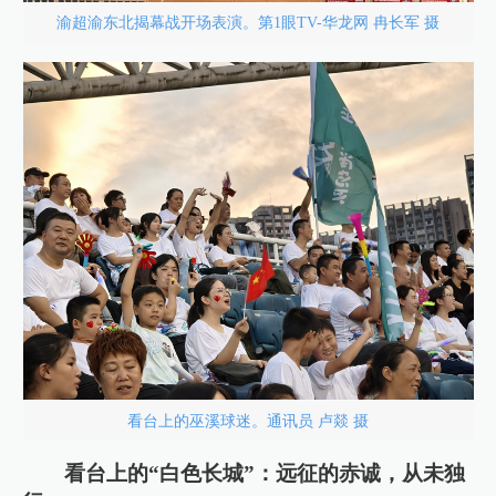
渝超渝东北揭幕战开场表演。第1眼TV-华龙网 冉长军 摄
看台上的巫溪球迷。通讯员 卢燚 摄
看台上的“白色长城”：远征的赤诚，从未独