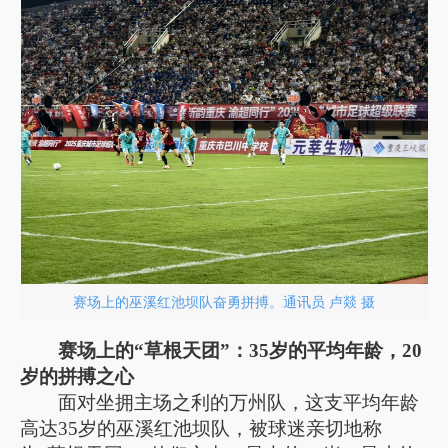
赛场上的巫溪红池坝队奋勇拼搏。通讯员 卢燚 摄
赛场上的“草根天团”：35岁的平均年龄，20
岁的拼搏之心
面对坐拥主场之利的万州队，这支平均年龄
高达35岁的巫溪红池坝队，被球迷亲切地称