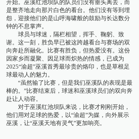
开始。巫溪红池坝队的队员们没有垂头离去，而
是整齐地走向那片白色的看台。他们没有等到埋
怨，迎接他们的是山呼海啸般的鼓励与长达数分
钟的不息掌声。
球员与球迷，隔栏相望，挥手、鞠躬、致
谢。这一刻，胜负早已被这跨越看台与赛场的双
向奔赴所融化。比赛有胜负，但热爱没有。这份
因家乡而凝聚、因足球而炽热的情感，已成为
2025“渝超”巫溪首秀最珍贵的烙印，也是草根足
球最动人的魅力。
“虽然输了比赛，但是我们巫溪队的表现是最
棒的。”比赛结束后，球迷和巫溪球员们的双向奔
赴让人动容。
对于巫溪红池坝队来说，比赛才刚刚开始，
他们用对足球的热爱，以“渝超”为媒，向外展示
巫溪，让“巫溪天地有灵气”更加响亮。