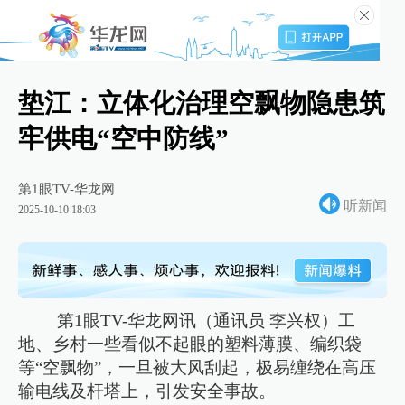
垫江：立体化治理空飘物隐患筑
牢供电“空中防线”
第1眼TV-华龙网
听新闻
2025-10-10 18:03
第1眼TV-华龙网讯（通讯员 李兴权）工
地、乡村一些看似不起眼的塑料薄膜、编织袋
等“空飘物”，一旦被大风刮起，极易缠绕在高压
输电线及杆塔上，引发安全事故。