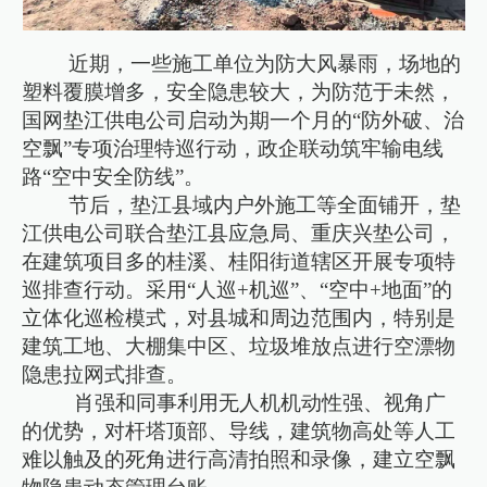
近期，一些施工单位为防大风暴雨，场地的
塑料覆膜增多，安全隐患较大，为防范于未然，
国网垫江供电公司启动为期一个月的“防外破、治
空飘”专项治理特巡行动，政企联动筑牢输电线
路“空中安全防线”。
节后，垫江县域内户外施工等全面铺开，垫
江供电公司联合垫江县应急局、重庆兴垫公司，
在建筑项目多的桂溪、桂阳街道辖区开展专项特
巡排查行动。采用“人巡+机巡”、“空中+地面”的
立体化巡检模式，对县城和周边范围内，特别是
建筑工地、大棚集中区、垃圾堆放点进行空漂物
隐患拉网式排查。
肖强和同事利用无人机机动性强、视角广
的优势，对杆塔顶部、导线，建筑物高处等人工
难以触及的死角进行高清拍照和录像，建立空飘