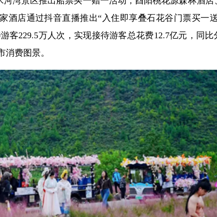
，酉水河湾景区推出船票买一赠一活动，酉阳桃花源森林酒店
家酒店通过抖音直播推出“入住即享叠石花谷门票买一送
游客229.5万人次，实现接待游客总花费12.7亿元，同
城市消费图景。