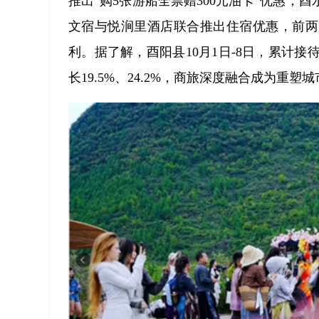
推出“购5张游船全票赠300元油卡”优惠
文宿与悦涧里酒店联合推出住宿优惠，前两
利。据了解，酉阳县10月1日-8日，累计接待
长19.5%、24.2%，商旅深度融合成为重塑