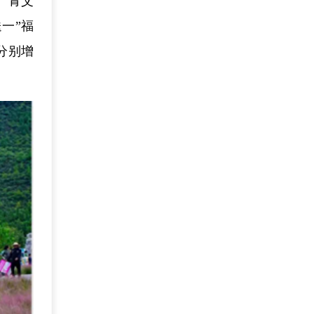
、青艾
一”福
比分别增