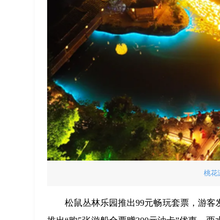
桃花
松鼠丛林乐园推出99元畅玩套票，游