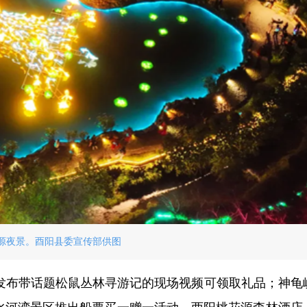
源夜景。酉阳县委宣传部供图
客发布带话题松鼠丛林寻游记的现场视频可领取礼品；神龟