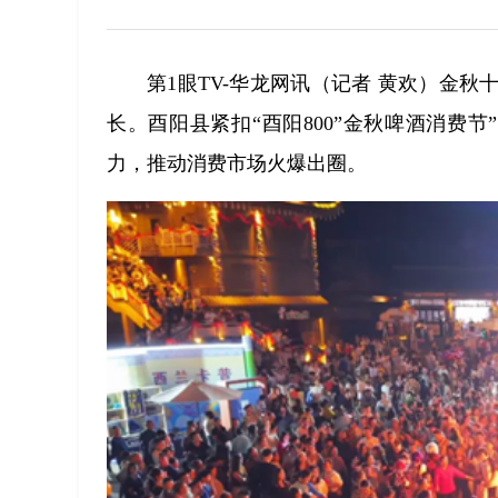
第1眼TV-华龙网讯（记者 黄欢）金
长。酉阳县紧扣“酉阳800”金秋啤酒消费
力，推动消费市场火爆出圈。