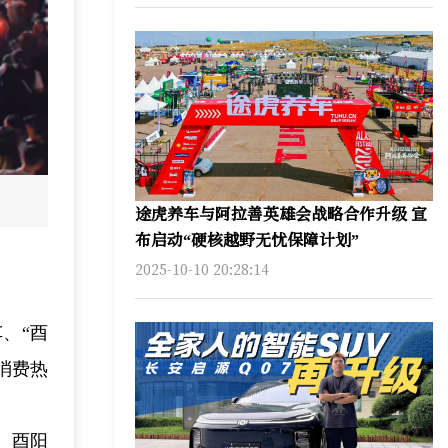
途虎养车与阿拉善英雄会战略合作升级 宣
布启动“硬核越野无忧保障计划”
2025-10-10 20:28:14
、“酉
消费热
、酉阳