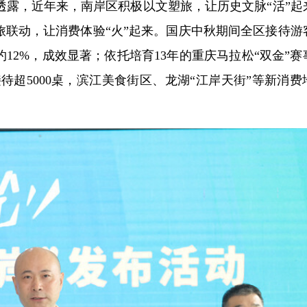
透露，近年来，南岸区积极以文塑旅，让历史文脉“活”起
旅联动，让消费体验“火”起来。国庆中秋期间全区接待游
长约12%，成效显著；依托培育13年的重庆马拉松“双金”
接待超5000桌，滨江美食街区、龙湖“江岸天街”等新消费