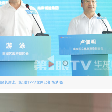
区长游泳。第1眼TV-华龙网记者 简梦 摄