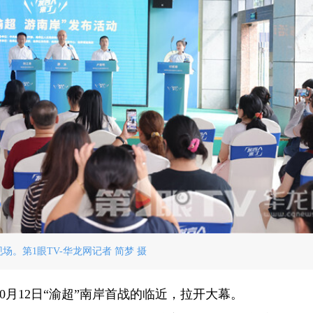
场。第1眼TV-华龙网记者 简梦 摄
月12日“渝超”南岸首战的临近，拉开大幕。