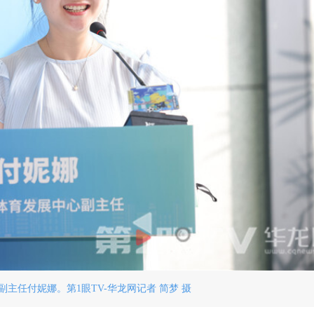
主任付妮娜。第1眼TV-华龙网记者 简梦 摄