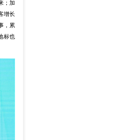
来；加
客增长
赛事，累
地标也