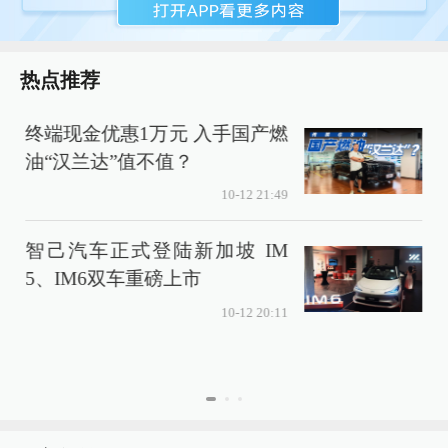
热点推荐
终端现金优惠1万元 入手国产燃
油“汉兰达”值不值？
售
10-12 21:49
智己汽车正式登陆新加坡 IM
5、IM6双车重磅上市
10-12 20:11