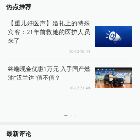
热点推荐
【重儿好医声】婚礼上的特殊
宾客：21年前救她的医护人员
来了
10-13 10:44
终端现金优惠1万元 入手国产燃
售
油“汉兰达”值不值？
10-12 21:49
最新评论