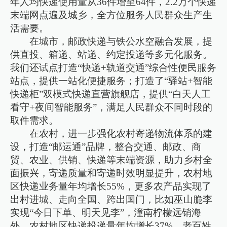
年人均快递使用量从36件增至64件，2.2万个快递
末端网点遍及城乡，全方位服务人民群众生产生
活需要。
在城市，邮政快递与铁公水空融合发展，提
供直投、箱递、站递、约定投递等多元化服务。
我们还试点打造“快递+轨道交通”综合性便民服务
站点，提供一站化便捷服务；打造了“驿站+智能
快递柜”双模式快递直营旗舰店，提供“白天人工
看守+夜间智能服务”，满足人民群众不同时段的
取件需求。
在农村，进一步强化农村寄递物流体系的建
设，打造“邮运通”品牌，整合交通、邮政、商
贸、农业、供销、快递等末端资源，助力乡村全
面振兴，寄递质量和寄递时效明显提升，农村地
区快递业务量年均增长55%，更多农产品实现了
出村进城、走向全国、跨出国门，比如巫山脆李
实现“今日下单、明天见李”，潼南柠檬远销海
外。农村地区快递投递量年均增长37%，老百姓