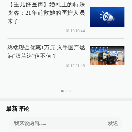
【重儿好医声】婚礼上的特殊
宾客：21年前救她的医护人员
来了
10-13 10:44
终端现金优惠1万元 入手国产燃
售
油“汉兰达”值不值？
10-12 21:49
最新评论
我来说两句......
发送