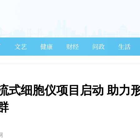
育
文艺
健康
财经
问政
生活
流式细胞仪项目启动 助力
群
网