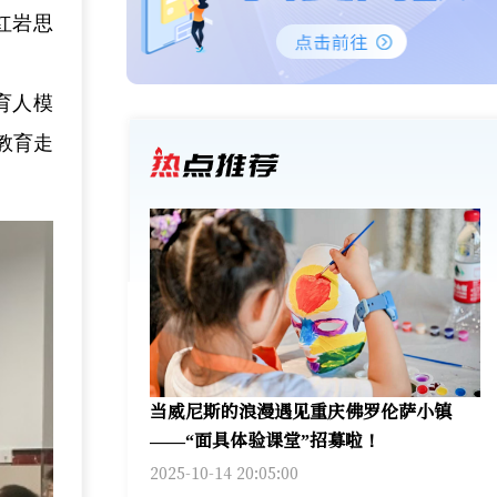
红岩思
育人模
教育走
当威尼斯的浪漫遇见重庆佛罗伦萨小镇
——“面具体验课堂”招募啦！
2025-10-14 20:05:00