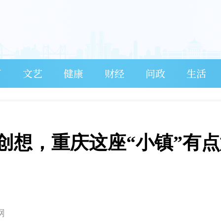
育
文艺
健康
财经
问政
生活
创想，重庆这座“小镇”有点
网