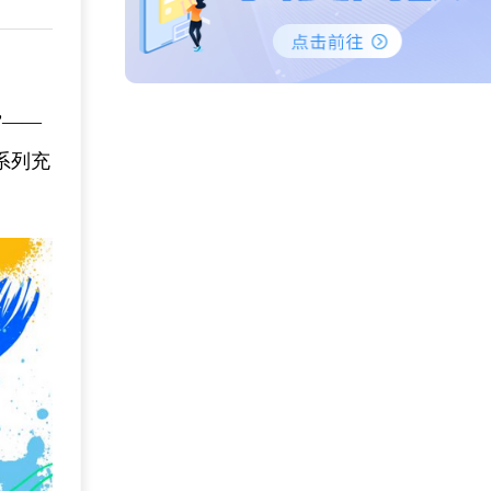
”——
系列充