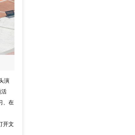
头演
题活
习、在
打开文