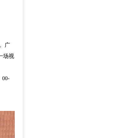
。广
一场视
00-