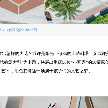
重庆FV佛罗伦萨小镇 供图
擦出怎样的火花？或许是阳光下倾泻的比萨斜塔，又或许
的意大利”为主题，将展出重庆50位“小画家”的50幅原
利艺术，用色彩讲述一场属于孩子们的文艺之梦。