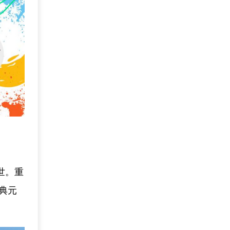
世。重
典元
。