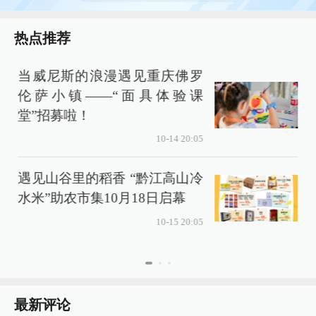
热点推荐
当威尼斯的浪漫遇见重庆佛罗
伦萨小镇——“面具体验课
堂”招募啦！
10-14 20:05
遇见山谷里的稻香 “黔江高山冷
水米”助农市集10月18日启幕
10-15 20:05
最新评论