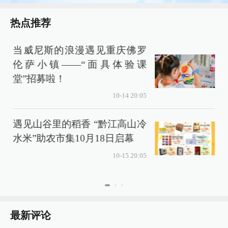
热点推荐
当威尼斯的浪漫遇见重庆佛罗
伦萨小镇——“面具体验课
堂”招募啦！
10-14 20:05
遇见山谷里的稻香 “黔江高山冷
水米”助农市集10月18日启幕
10-15 20:05
最新评论