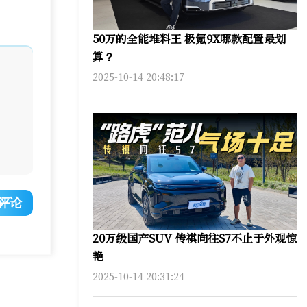
50万的全能堆料王 极氪9X哪款配置最划
算？
2025-10-14 20:48:17
评论
20万级国产SUV 传祺向往S7不止于外观惊
艳
2025-10-14 20:31:24