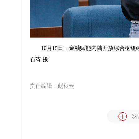
10月15日，金融赋能内陆开放综合枢纽
石涛 摄
责任编辑：
赵秋云
发