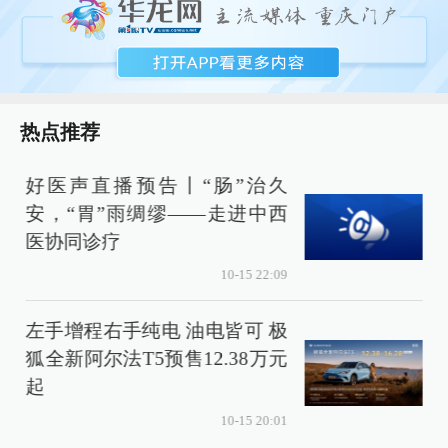
热点推荐
好医声直播预告丨“肠”治久
安，“胃”雨绸缪——走进中西
医协同诊疗
10-15 22:09
左手增程右手纯电 油电皆可 极
狐全新阿尔法T5预售12.38万元
起
10-15 20:01