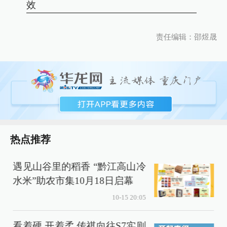
效
责任编辑：邵煜晟
热点推荐
遇见山谷里的稻香 “黔江高山冷
水米”助农市集10月18日启幕
10-15 20:05
看着硬 开着柔 传祺向往S7实则