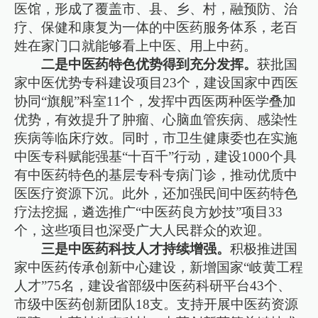
医馆，形成了覆盖市、县、乡、村，融预防、治
疗、保健和康复为一体的中医药服务体系，老百
姓在家门口就能够看上中医、用上中药。
二是中医药特色优势得到充分发挥。
获批国
家中医优势专科建设项目23个，建设国家中西医
协同“旗舰”科室11个，发挥中西医两种医学叠加
优势，有效提升了肿瘤、心脑血管疾病、感染性
疾病等临床疗效。同时，市卫生健康委也在实施
中医专科赋能强基“十百千”行动，建设1000个具
有中医药特色的基层专科专病门诊，推动优质中
医医疗资源下沉。此外，还加强民间中医药特色
疗法挖掘，遴选推广“中医药良方妙技”项目33
个，这些项目也深受广大人民群众的欢迎。
三是中医药科技人才持续增强。
积极推进国
家中医药传承创新中心建设，新增国家“岐黄工程
人才”75名，建设省部级中医药科研平台43个、
市级中医药创新团队18支。支持开展中医药资源