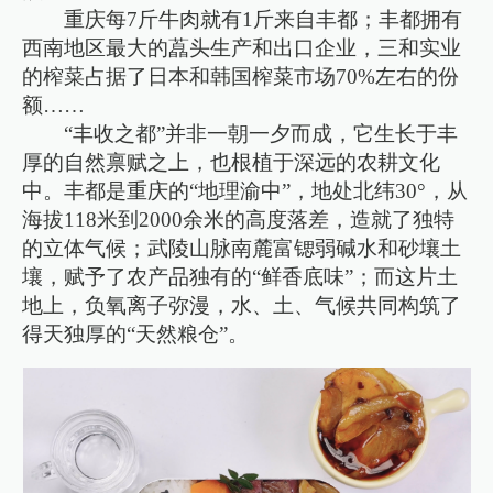
重庆每7斤牛肉就有1斤来自丰都；丰都拥有
西南地区最大的藠头生产和出口企业，三和实业
的榨菜占据了日本和韩国榨菜市场70%左右的份
额……
“丰收之都”并非一朝一夕而成，它生长于丰
厚的自然禀赋之上，也根植于深远的农耕文化
中。丰都是重庆的“地理渝中”，地处北纬30°，从
海拔118米到2000余米的高度落差，造就了独特
的立体气候；武陵山脉南麓富锶弱碱水和砂壤土
壤，赋予了农产品独有的“鲜香底味”；而这片土
地上，负氧离子弥漫，水、土、气候共同构筑了
得天独厚的“天然粮仓”。