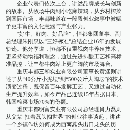
企业代表们依次上台，讲述品牌成长与创新
的故事。从牧场牛肉到小吃麻辣鸡，从乡村榨菜
到国际市场，丰都味道在一段段创业叙事中被赋
予更丰富的文化意涵与产业张力。
“好牛、好肉、好品牌”，恒都集团董事、副
总经理朱刚泉以“三好标准”总结企业16年的发展
轨迹。他分享道，恒都不仅重视肉牛养殖技术，
更坚持动物福利理念，通过先进排酸工艺和高标
准品控，让丰都牛肉站上更广阔的市场舞台。
重庆丰都三和实业有限公司董事长黄涵则讲
述了从“40公斤小泥坛”到“500公斤大陶坛”的技术
演变过程，既保留百年发酵工艺，又通过自动化
生产提升效率，如今产品已连续15年占据日本、
韩国榨菜市场70%的份额。
重庆丰都明富实业有限公司总经理肖力磊则
从父辈“扛着藠头闯世界”的创业往事谈起，讲述
一个乡镇作坊如何成为西南藠头出口龙头的历