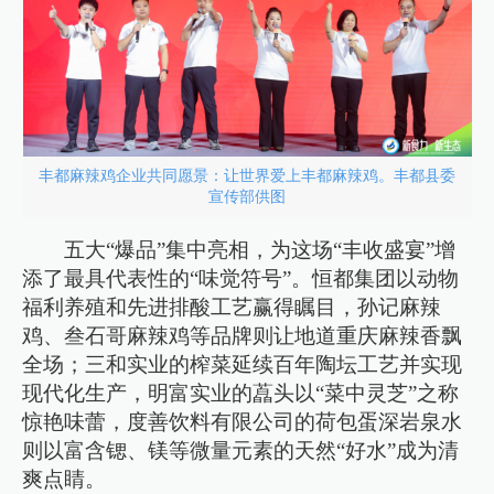
丰都麻辣鸡企业共同愿景：让世界爱上丰都麻辣鸡。丰都县委
宣传部供图
五大“爆品”集中亮相，为这场“丰收盛宴”增
添了最具代表性的“味觉符号”。恒都集团以动物
福利养殖和先进排酸工艺赢得瞩目，孙记麻辣
鸡、叁石哥麻辣鸡等品牌则让地道重庆麻辣香飘
全场；三和实业的榨菜延续百年陶坛工艺并实现
现代化生产，明富实业的藠头以“菜中灵芝”之称
惊艳味蕾，度善饮料有限公司的荷包蛋深岩泉水
则以富含锶、镁等微量元素的天然“好水”成为清
爽点睛。