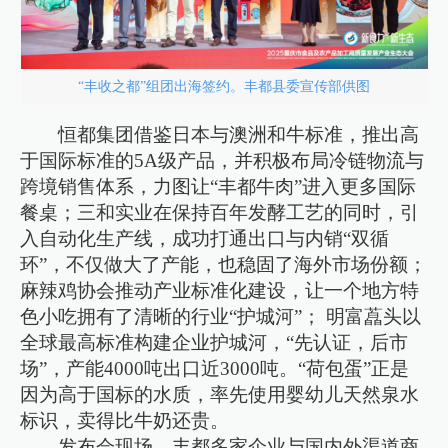
“丰收之都”组团出海签约。丰都县委宣传部供图
恒都集团借鉴日本与澳洲和牛标准，推出高
于国际标准的5A级产品，并积极布局冷链物流与
跨境销售体系，力图让“丰都牛肉”进入更多国际
餐桌；三和实业在保持百年发酵工艺的同时，引
入自动化生产线，成功打通出口与内销“双循
环”，不仅做大了产能，也稳固了海外市场份额；
麻辣鸡协会推动产业标准化建设，让一个地方特
色小吃拥有了清晰的行业“护城河”； 明富藠头以
全球最高标准构建企业护城河，“先认证，后市
场”，产能4000吨出口近3000吨。“荷包蛋”正是
因为高于国标的水质，率先使用婴幼儿天然泉水
标识，卖得比牛奶还贵。
发布会现场，丰都多家企业与国内外渠道商