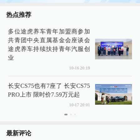
热点推荐
多位途虎养车青年加盟商参加
共青团中央直属基金会座谈会
途虎养车持续扶持青年汽服创
业
2
10-16 20:19
长安CS75也有7座了 长安CS75
PRO上市 限时价7.59万元起
10-17 20:01
最新评论