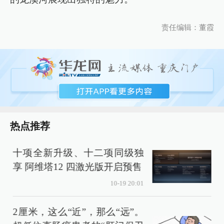
责任编辑：董霞
热点推荐
十项全新升级、十二项同级独
享 阿维塔12 四激光版开启预售
10-19 20:01
2厘米，这么“近”，那么“远”。
2