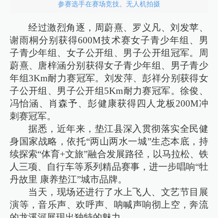
参赛选手在赛场竞技。无人机拍摄
经过激烈角逐，周蔚熹、罗义凡、刘发苹、
谢雨桐分别获得600M技术赛女子青少年组、男
子青少年组、女子公开组、男子公开组冠军。周
蔚熹、唐梓涵分别获得女子青少年组、男子青少
年组3Km耐力赛冠军。刘发萍、彭祥分别获得女
子公开组、男子公开组5Km耐力赛冠军。徐俊、
冯怡涵、肖森予、彭健康获得四人龙板200M冲
刺赛冠军。
据悉，近年来，垫江县深入贯彻落实全民健
身国家战略，依托“两山两水一城”生态本底，持
续探索“体育+文旅”融合发展路径，以马拉松、铁
人三项、自行车等系列精品赛事，进一步唱响“牡
丹故里 康养垫江”城市品牌。
当天，现场还进行了水上飞人、文艺节目展
演等，音乐声、欢呼声、呐喊声响彻上空，奔流
的龙溪河展现出独特的魅力。