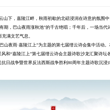
）缙云山下，嘉陵江畔，秋雨初歇的北碚浸润在诗意的氛围
有期，巴山夜雨涨秋池”的千古绝唱；千年后，一场当代
而充满文艺气息。
以“巴山夜雨·嘉陵江上”为主题的第七届缙云诗会集中活动。
采风和“嘉陵江上”第七届缙云诗会主题诗歌沙龙汇聚诗坛
民抗日战争暨世界反法西斯战争胜利80周年主题诗歌沉浸