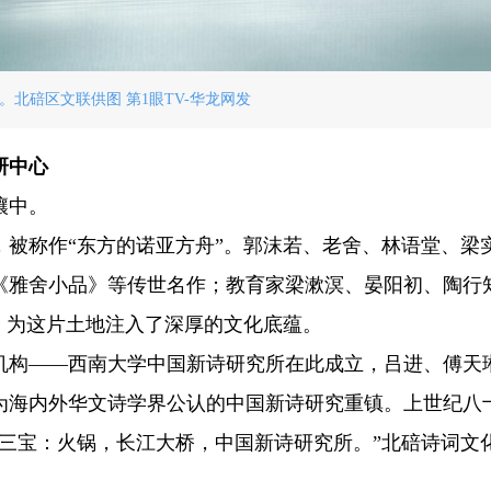
。北碚区文联供图 第1眼TV-华龙网发
研中心
壤中。
，被称作“东方的诺亚方舟”。郭沫若、老舍、林语堂、梁
《雅舍小品》等传世名作；教育家梁漱溟、晏阳初、陶行
，为这片土地注入了深厚的文化底蕴。
机构——西南大学中国新诗研究所在此成立，吕进、傅天
为海内外华文诗学界公认的中国新诗研究重镇。上世纪八
三宝：火锅，长江大桥，中国新诗研究所。”北碚诗词文