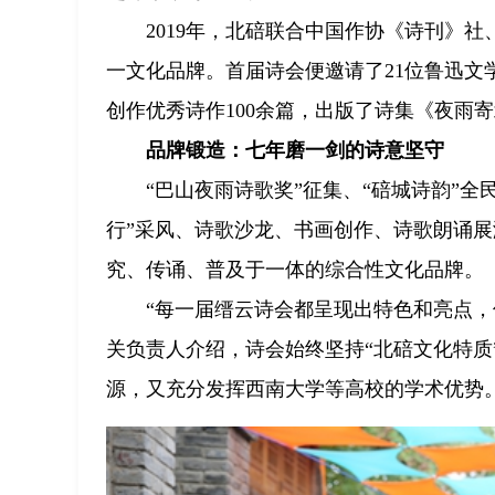
2019年，北碚联合中国作协《诗刊》
一文化品牌。首届诗会便邀请了21位鲁迅
创作优秀诗作100余篇，出版了诗集《夜雨
品牌锻造：七年磨一剑的诗意坚守
“巴山夜雨诗歌奖”征集、“碚城诗韵”全
行”采风、诗歌沙龙、书画创作、诗歌朗诵
究、传诵、普及于一体的综合性文化品牌。
“每一届缙云诗会都呈现出特色和亮点
关负责人介绍，诗会始终坚持“北碚文化特质
源，又充分发挥西南大学等高校的学术优势