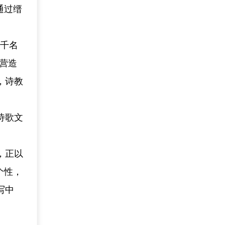
通过缙
三千名
营造
，诗教
诗歌文
，正以
个性，
写中