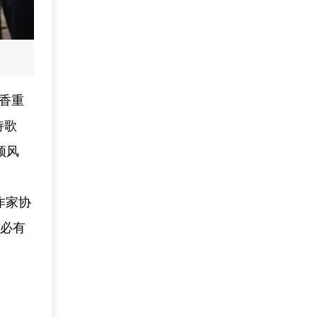
香重
诗歌
颂风
作家协
碚必有