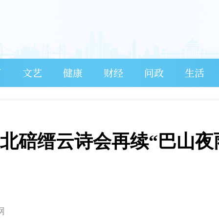
育
文艺
健康
财经
问政
生活
 北碚缙云诗会再续“巴山夜
网