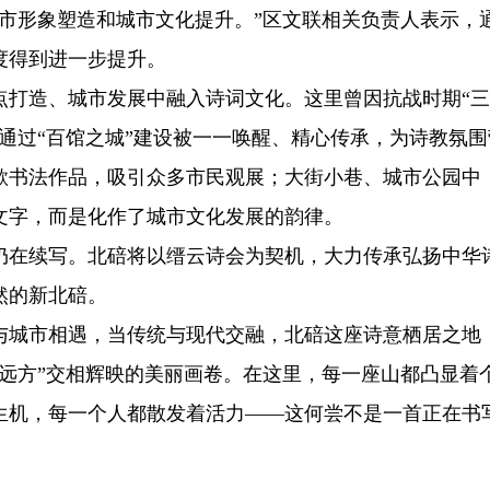
城市形象塑造和城市文化提升。”区文联相关负责人表示，
度得到进一步提升。
点打造、城市发展中融入诗词文化。这里曾因抗战时期“
通过“百馆之城”建设被一一唤醒、精心传承，为诗教氛围
歌书法作品，吸引众多市民观展；大街小巷、城市公园中
文字，而是化作了城市文化发展的韵律。
仍在续写。北碚将以缙云诗会为契机，大力传承弘扬中华
然的新北碚。
与城市相遇，当传统与现代交融，北碚这座诗意栖居之地
远方”交相辉映的美丽画卷。在这里，每一座山都凸显着
生机，每一个人都散发着活力——这何尝不是一首正在书