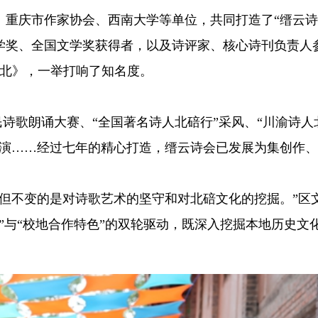
社、重庆市作家协会、西南大学等单位，共同打造了“缙云诗
文学奖、全国文学奖获得者，以及诗评家、核心诗刊负责人
寄北》，一举打响了知名度。
民诗歌朗诵大赛、“全国著名诗人北碚行”采风、“川渝诗人
展演……经过七年的精心打造，缙云诗会已发展为集创作
，但不变的是对诗歌艺术的坚守和对北碚文化的挖掘。”区
”与“校地合作特色”的双轮驱动，既深入挖掘本地历史文
。