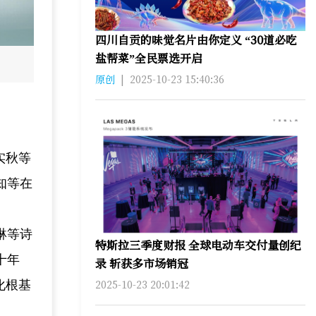
四川自贡的味觉名片由你定义 “30道必吃
盐帮菜”全民票选开启
原创
|
2025-10-23 15:40:36
实秋等
知等在
琳等诗
特斯拉三季度财报 全球电动车交付量创纪
十年
录 斩获多市场销冠
2025-10-23 20:01:42
化根基