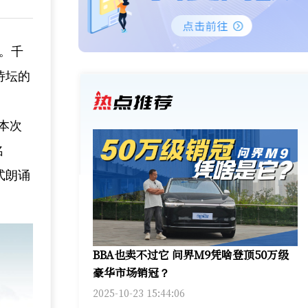
中。千
诗坛的
本次
名
式朗诵
BBA也卖不过它 问界M9凭啥登顶50万级
豪华市场销冠？
2025-10-23 15:44:06