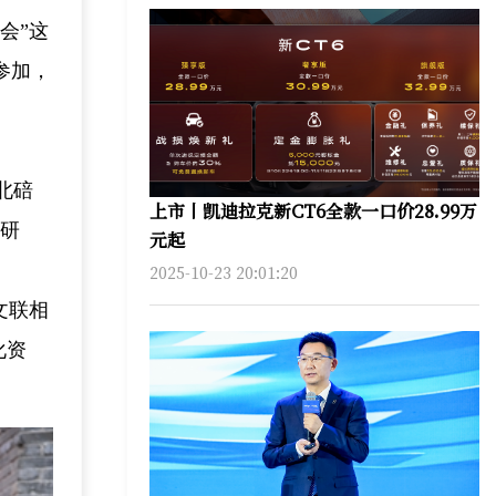
会”这
参加，
北碚
上市丨凯迪拉克新CT6全款一口价28.99万
、研
元起
2025-10-23 20:01:20
文联相
化资